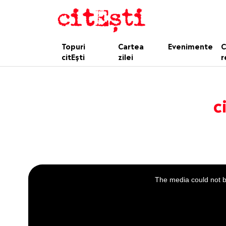
Topuri
Cartea
Evenimente
C
citEști
zilei
r
c
This
is
a
The media could not be
modal
window.