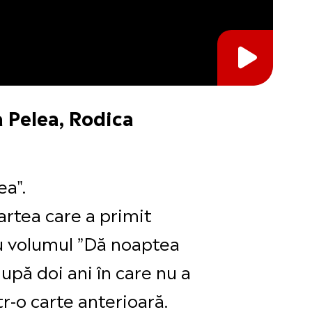
 Pelea, Rodica
ea".
artea care a primit
ru volumul ”Dă noaptea
upă doi ani în care nu a
tr-o carte anterioară.