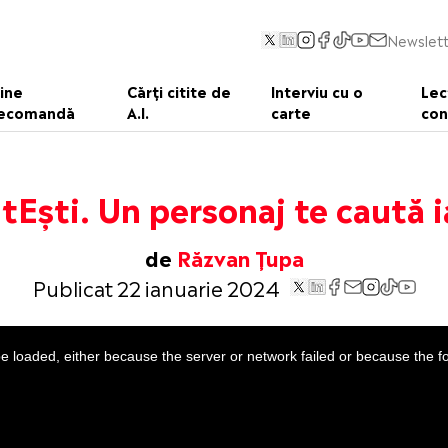
Newslett
ine
Cărți citite de
Interviu cu o
Lec
ecomandă
A.I.
carte
con
itEști. Un personaj te caută i
de
Răzvan Țupa
Publicat 22 ianuarie 2024
 loaded, either because the server or network failed or because the f