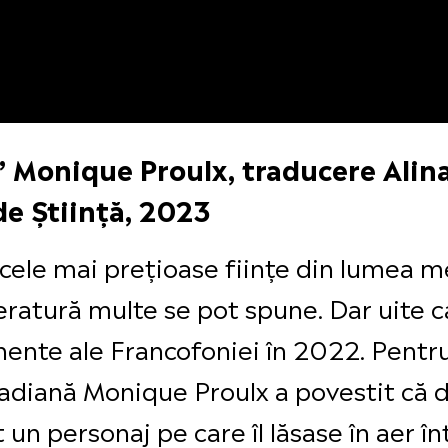
 Monique Proulx, traducere Alina
de Știință, 2023
cele mai prețioase ființe din lumea m
teratură multe se pot spune. Dar uite c
nente ale Francofoniei în 2022. Pent
adiană Monique Proulx a povestit că d
 un personaj pe care îl lăsase în aer în