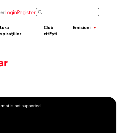
Login
Register
er
tura
Club
Emisiuni
spirațiilor
citEști
ar
ormat is not supported.