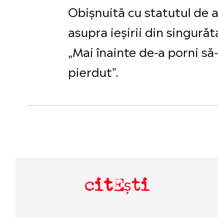
Obișnuită cu statutul de a
asupra ieșirii din singură
„Mai înainte de-a porni s
pierdut".
citEști