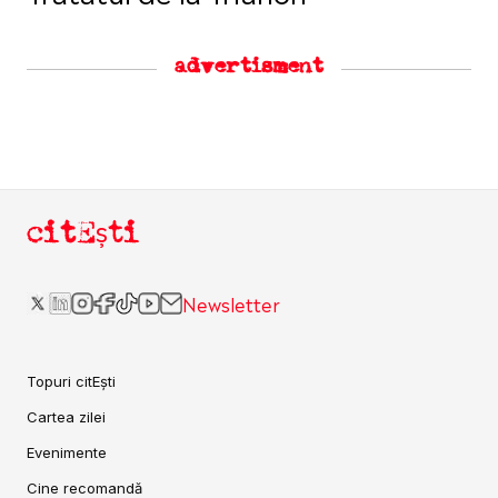
advertisment
citEști
Newsletter
Topuri citEști
Cartea zilei
Evenimente
Cine recomandă