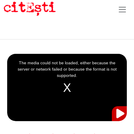
This
is
a
The media could not be loaded, either because the
modal
window.
server or network failed or because the format is not
supported.