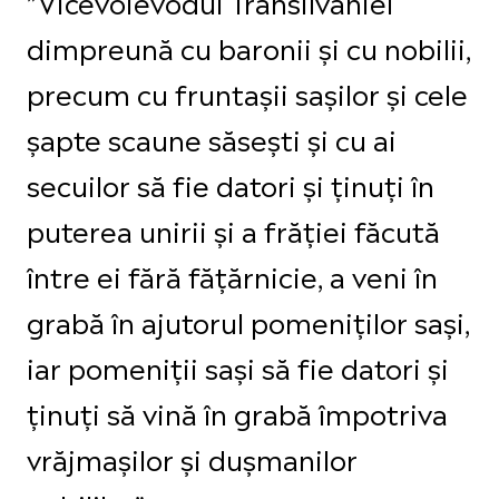
”Vicevoievodul Transilvaniei
dimpreună cu baronii și cu nobilii,
precum cu fruntașii sașilor și cele
șapte scaune săsești și cu ai
secuilor să fie datori și ținuți în
puterea unirii și a frăției făcută
între ei fără fățărnicie, a veni în
grabă în ajutorul pomeniților sași,
iar pomeniții sași să fie datori și
ținuți să vină în grabă împotriva
vrăjmașilor și dușmanilor