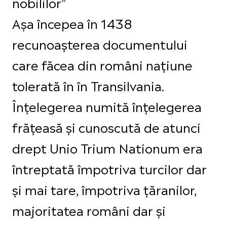
nobililor”
Așa începea în 1438
recunoașterea documentului
care făcea din români națiune
tolerată în în Transilvania.
Înțelegerea numită înțelegerea
frățeasă și cunoscută de atunci
drept Unio Trium Nationum era
întreptată împotriva turcilor dar
și mai tare, împotriva țăranilor,
majoritatea români dar și