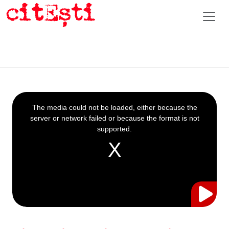
This
is
a
The media could not be loaded, either because the
modal
window.
server or network failed or because the format is not
supported.