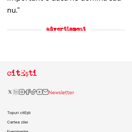
nu."
advertisment
citEști
Newsletter
Topuri citEști
Cartea zilei
Evenimente