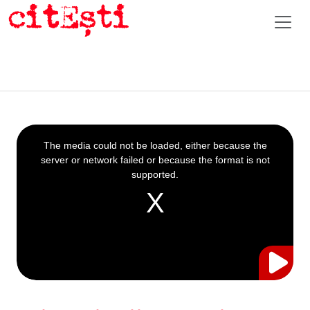
This
is
a
The media could not be loaded, either because the
modal
window.
server or network failed or because the format is not
supported.