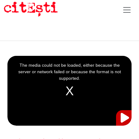
This
is
a
The media could not be loaded, either because the
modal
window.
server or network failed or because the format is not
supported.