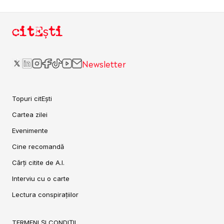
citEști
Newsletter
Topuri citEști
Cartea zilei
Evenimente
Cine recomandă
Cărți citite de A.I.
Interviu cu o carte
Lectura conspirațiilor
TERMENI ȘI CONDIȚII