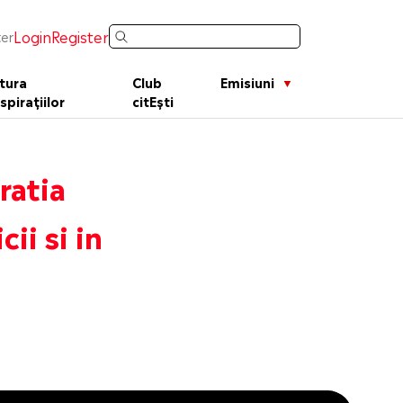
Login
Register
er
tura
Club
Emisiuni
spirațiilor
citEști
ratia
ii si in