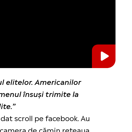
 elitelor. Americanilor
menul însuși trimite la
ite.”
dat scroll pe facebook. Au
n camera de cămin rețeaua