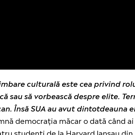
bare culturală este cea privind rolul
că sau să vorbească despre elite. Ter
an. Însă SUA au avut dintotdeauna el
eamnă democrația măcar o dată când ai 
atru studenți de la Harvard lansau di