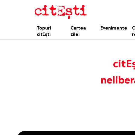
Topuri
Cartea
Evenimente
C
citEști
zilei
r
citE
neliber
This