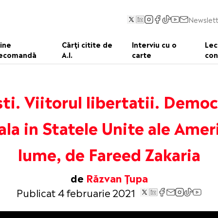
Newslett
ine
Cărți citite de
Interviu cu o
Lec
ecomandă
A.I.
carte
con
ști. Viitorul libertatii. Democ
ala in Statele Unite ale Americ
lume, de Fareed Zakaria
de
Răzvan Țupa
Publicat 4 februarie 2021