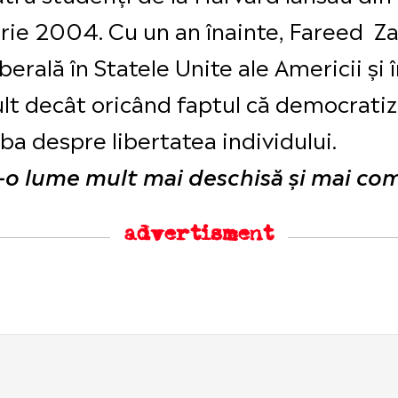
rie 2004. Cu un an înainte, Fareed Zak
berală în Statele Unite ale Americii și î
t decât oricând faptul că democratiza
ba despre libertatea individului.
r-o lume mult mai deschisă și mai com
advertisment