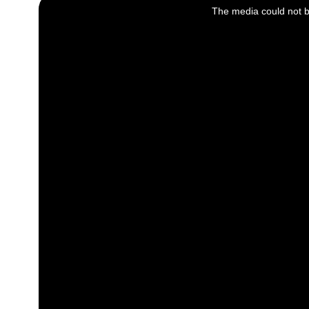
is
a
The media could not be
modal
window.