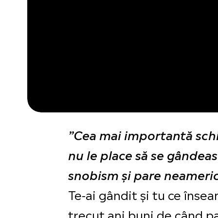
”Cea mai importantă schim
nu le place să se gândeas
snobism și pare neameric
Te-ai gândit și tu ce îns
trecut ani buni de când p