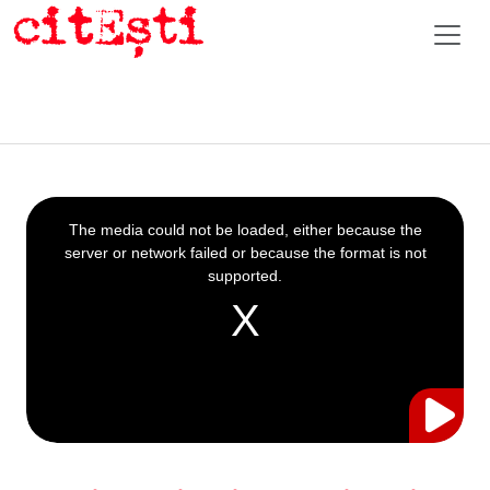
This
is
a
The media could not be loaded, either because the
modal
window.
server or network failed or because the format is not
supported.