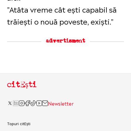
"Atâta vreme cât ești capabil să
trăiești o nouă poveste, exiști."
advertisment
citEști
Newsletter
Topuri citEști