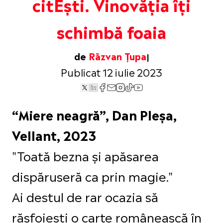
citEști. Vinovăția îți
schimbă foaia
de
Răzvan Țupa
Publicat 12 iulie 2023
“Miere neagră”, Dan Pleșa,
Vellant, 2023
"Toată bezna și apăsarea
dispăruseră ca prin magie."
Ai destul de rar ocazia să
răsfoiești o carte românească în