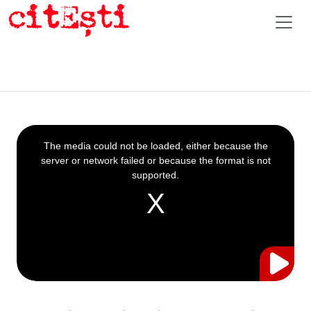
This
is
a
The media could not be loaded, either because the
modal
window.
server or network failed or because the format is not
supported.