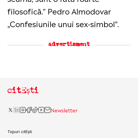
filosofică.” Pedro Almodovar
„Confesiunile unui sex-simbol”.
advertisment
citEști
Newsletter
Topuri citEști