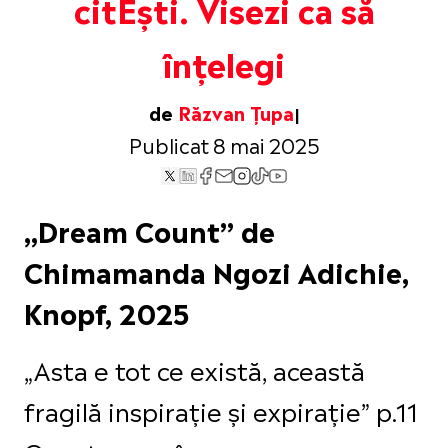
citEști. Visezi ca să
înțelegi
de
Răzvan Țupa
Publicat 8 mai 2025
„Dream Count” de
Chimamanda Ngozi Adichie,
Knopf, 2025
„Asta e tot ce există, această
fragilă inspirație și expirație” p.11