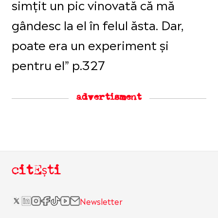
simțit un pic vinovată că mă
gândesc la el în felul ăsta. Dar,
poate era un experiment și
pentru el” p.327
advertisment
citEști
Newsletter