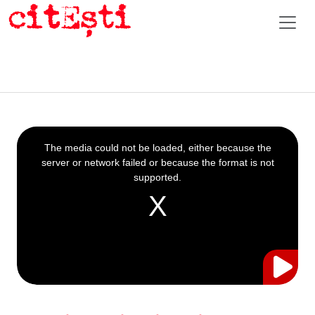
This
is
a
The media could not be loaded, either because the
modal
window.
server or network failed or because the format is not
supported.