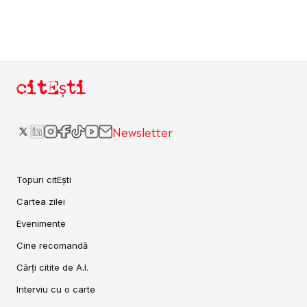
citEști
Newsletter
Topuri citEști
Cartea zilei
Evenimente
Cine recomandă
Cărți citite de A.I.
Interviu cu o carte