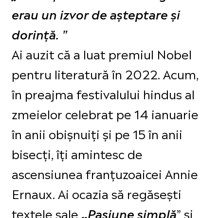
erau un izvor de așteptare și
dorință. "
Ai auzit că a luat premiul Nobel
pentru literatură în 2022. Acum,
în preajma festivalului hindus al
zmeielor celebrat pe 14 ianuarie
în anii obișnuiți și pe 15 în anii
bisecți, îți amintesc de
ascensiunea franțuzoaicei Annie
Ernaux. Ai ocazia să regăsești
textele sale
” și
„
Pasiune simplă