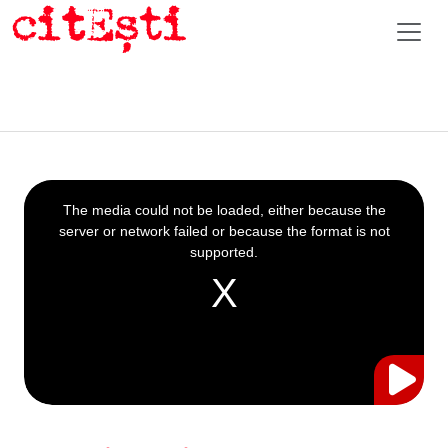
This
is
a
The media could not be loaded, either because the
modal
window.
server or network failed or because the format is not
supported.