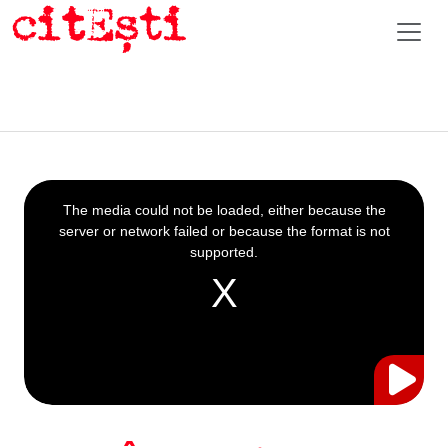
This
is
a
The media could not be loaded, either because the
modal
window.
server or network failed or because the format is not
supported.