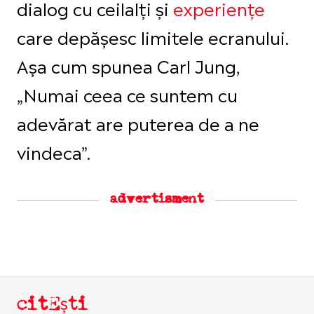
dialog cu ceilalți și
experiențe
care depășesc limitele ecranului.
Așa cum spunea Carl Jung,
„Numai ceea ce suntem cu
adevărat are puterea de a ne
vindeca”.
advertisment
citEști