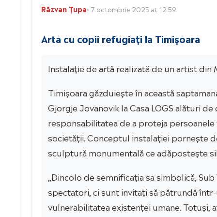
Răzvan Țupa
• 7 octombrie 2025 at 12:59
Arta cu copii refugiați la Timișoara
Instalație de artă realizată de un artist di
Timișoara găzduiește în această saptamana v
Gjorgje Jovanovik la Casa LOGS alături de c
responsabilitatea de a proteja persoanele vu
societății. Conceptul instalației pornește d
sculptură monumentală ce adăpostește silue
„Dincolo de semnificația sa simbolică, Sub V
spectatori, ci sunt invitați să pătrundă înt
vulnerabilitatea existenței umane. Totuși