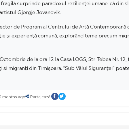
ragilă surprinde paradoxul rezilienței umane: că din slăb
artistul Gjorgje Jovanovik.
Director de Program al Centrului de Artă Contemporană di
flecție și experiență comună, explorând teme precum migra
8 Octombrie de la ora 12 la Casa LOGS, Str Tebea Nr. 12,
i migranți din Timișoara. “Sub Vălul Siguranței” poate f
10 months ago
Partajează: