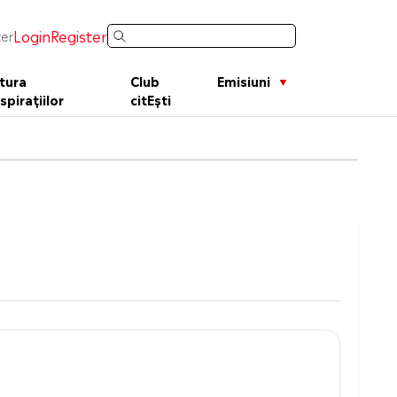
Login
Register
er
tura
Club
Emisiuni
spirațiilor
citEști