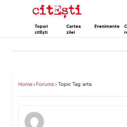
Topuri
Cartea
Evenimente
C
citEști
zilei
r
Home
›
Forums
›
Topic Tag: arta