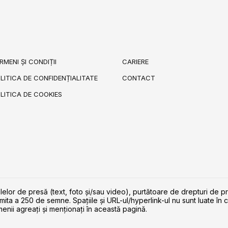
RMENI ȘI CONDIȚII
CARIERE
LITICA DE CONFIDENȚIALITATE
CONTACT
LITICA DE COOKIES
lelor de presă (text, foto și/sau video), purtătoare de drepturi de p
imita a 250 de semne. Spaţiile şi URL-ul/hyperlink-ul nu sunt luate în c
enii agreaţi şi menţionaţi în această pagină.