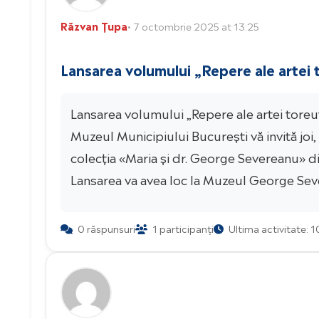
Răzvan Țupa
• 7 octombrie 2025 at 13:25
Lansarea volumului „Repere ale artei 
Lansarea volumului „Repere ale artei toreu
Muzeul Municipiului București vă invită joi
colecția «Maria și dr. George Severeanu» din 
Lansarea va avea loc la Muzeul George Seve
0 răspunsuri
1 participanți
Ultima activitate: 