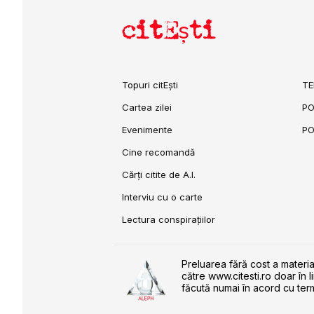
citEști
Topuri citEști
TE
Cartea zilei
PO
Evenimente
PO
Cine recomandă
Cărți citite de A.I.
Interviu cu o carte
Lectura conspirațiilor
Preluarea fără cost a materia
către www.citesti.ro doar în l
făcută numai în acord cu term