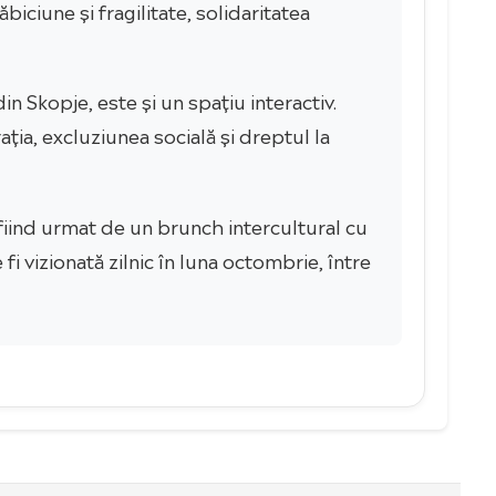
iciune și fragilitate, solidaritatea
n Skopje, este și un spațiu interactiv.
ția, excluziunea socială și dreptul la
 fiind urmat de un brunch intercultural cu
i vizionată zilnic în luna octombrie, între