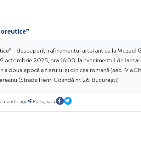
toreutice”
tice” – descoperiți rafinamentul artei antice la Muzeu
, 9 octombrie 2025, ora 16:00, la evenimentul de lansare
a doua epocă a fierului și din cea romană (sec. IV a.Chr. –
reanu (Strada Henri Coandă nr. 26, București).
10 months ago
Partajează: