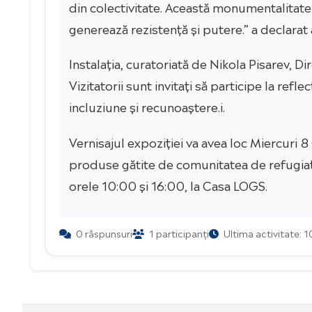
din colectivitate. Această monumentalitate f
generează rezistență și putere.” a declarat 
Instalația, curatoriată de Nikola Pisarev, 
Vizitatorii sunt invitați să participe la re
incluziune și recunoaștere.i.
Vernisajul expoziției va avea loc Miercuri 
produse gătite de comunitatea de refugiați s
orele 10:00 și 16:00, la Casa LOGS.
0 răspunsuri
1 participanți
Ultima activitate: 