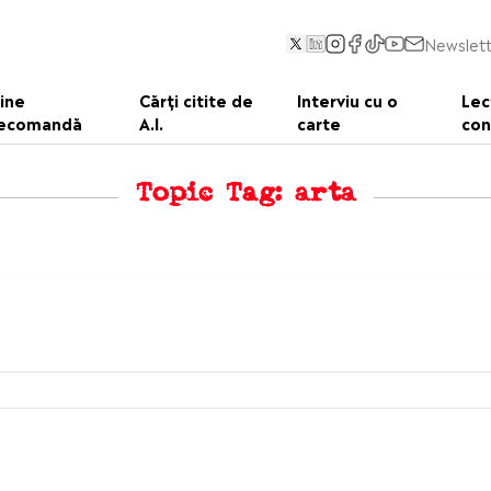
Newslett
ine
Cărți citite de
Interviu cu o
Lec
ecomandă
A.I.
carte
con
Topic Tag: arta