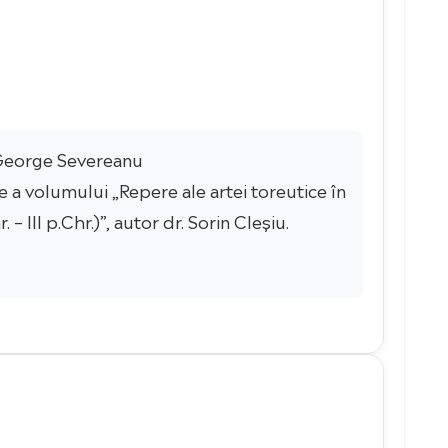
l George Severeanu
 a volumului „Repere ale artei toreutice în
 III p.Chr.)”, autor dr. Sorin Cleșiu.