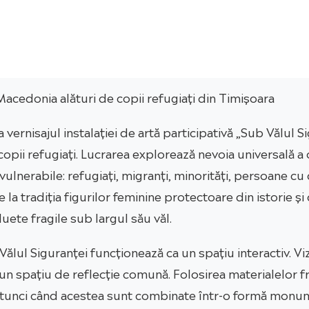
n Macedonia alături de copii refugiați din Timișoara
ernisajul instalației de artă participativă „Sub Vălul S
opii refugiați. Lucrarea explorează nevoia universală a
lnerabile: refugiați, migranți, minorități, persoane cu di
e la tradiția figurilor feminine protectoare din istorie 
te fragile sub largul său văl.
ălul Siguranței funcționează ca un spațiu interactiv. Viz
r-un spațiu de reflecție comună. Folosirea materialelor fr
, atunci când acestea sunt combinate într-o formă monu