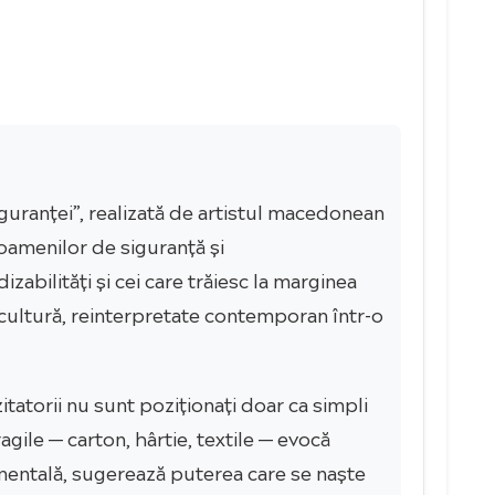
iguranței”, realizată de artistul macedonean
 oamenilor de siguranță și
zabilități și cei care trăiesc la marginea
și cultură, reinterpretate contemporan într-o
itatorii nu sunt poziționați doar ca simpli
agile — carton, hârtie, textile — evocă
mentală, sugerează puterea care se naște