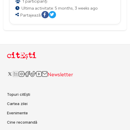
1 participanți
Ultima activitate: 5 months, 3 weeks ago
Partajează:
citEști
Newsletter
Topuri citEști
Cartea zilei
Evenimente
Cine recomandă