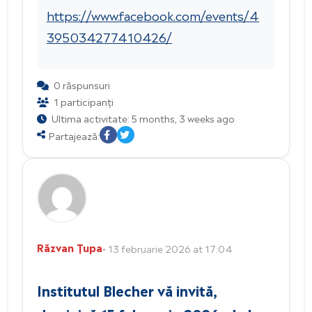
https://www.facebook.com/events/4
395034277410426/
0 răspunsuri
1 participanți
Ultima activitate: 5 months, 3 weeks ago
Partajează:
Răzvan Țupa
• 13 februarie 2026 at 17:04
Institutul Blecher vă invită,