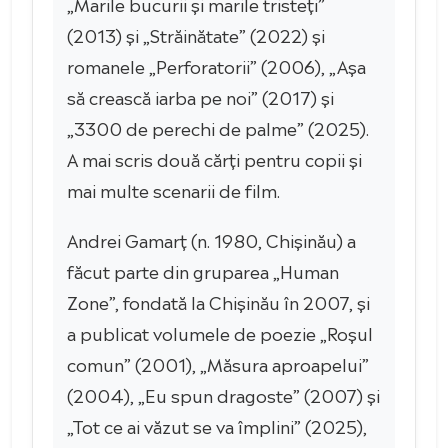
„Marile bucurii și marile tristeți”
(2013) și „Străinătate” (2022) și
romanele „Perforatorii” (2006), „Așa
să crească iarba pe noi” (2017) și
„3300 de perechi de palme” (2025).
A mai scris două cărți pentru copii și
mai multe scenarii de film.
Andrei Gamarț (n. 1980, Chișinău) a
făcut parte din gruparea „Human
Zone”, fondată la Chișinău în 2007, și
a publicat volumele de poezie „Roșul
comun” (2001), „Măsura aproapelui”
(2004), „Eu spun dragoste” (2007) și
„Tot ce ai văzut se va împlini” (2025),