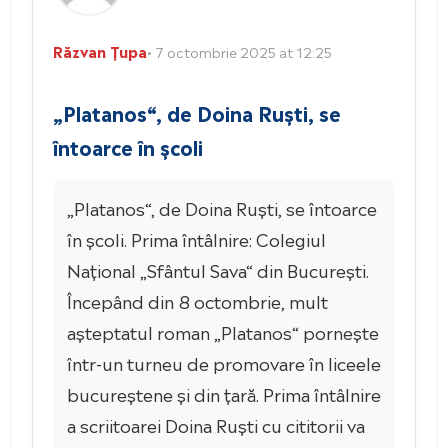
Răzvan Țupa
• 7 octombrie 2025 at 12:25
„Platanos“, de Doina Ruști, se
întoarce în școli
„Platanos“, de Doina Ruști, se întoarce
în școli. Prima întâlnire: Colegiul
Național „Sfântul Sava“ din București.
Începând din 8 octombrie, mult
așteptatul roman „Platanos“ pornește
într-un turneu de promovare în liceele
bucureștene și din țară. Prima întâlnire
a scriitoarei Doina Ruști cu cititorii va