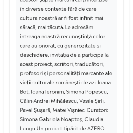
în diverse contexte fără de care
cultura noastră ar fi fost infinit mai
săracă, mai tăcută. Le adresăm
întreaga noastră recunoștință celor
care au onorat, cu generozitate și
deschidere, invitația de a participa la
acest proiect, scriitori, traducători,
profesori și personalități marcante ale
vieții culturale românești de azi: Ioana
Bot, Ioana Ieronim, Simona Popescu,
Călin-Andrei Mihăilescu, Vasile Șirli,
Pavel Șușară, Matei Vișniec. Curatori:
Simona Gabriela Noapteș, Claudia
Lungu Un proiect tipărit de AZERO