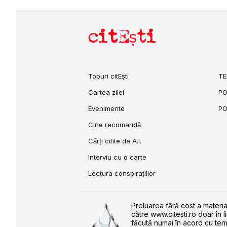
citEști
Topuri citEști
TE
Cartea zilei
PO
Evenimente
PO
Cine recomandă
Cărți citite de A.I.
Interviu cu o carte
Lectura conspirațiilor
Preluarea fără cost a materia
către www.citesti.ro doar în l
făcută numai în acord cu term