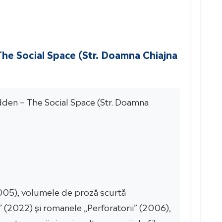
 The Social Space (Str. Doamna Chiajna
Hidden – The Social Space (Str. Doamna
005), volumele de proză scurtă
e” (2022) și romanele „Perforatorii” (2006),
entru copii și mai multe scenarii de film.