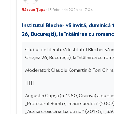
Răzvan Țupa
• 13 februarie 2026 at 17:04
Institutul Blecher vă invită, duminică
26, București), la întâlnirea cu roman
Clubul de literatură Institutul Blecher vă 
Chiajna 26, București), la întâlnirea cu r
Moderatori: Claudiu Komartin & Toni Chira
|||||
Augustin Cupșa (n. 1980, Craiova) a publ
„Profesorul Bumb și macii suedezi” (2009), „
„Așa să crească iarba pe noi” (2017) și „33