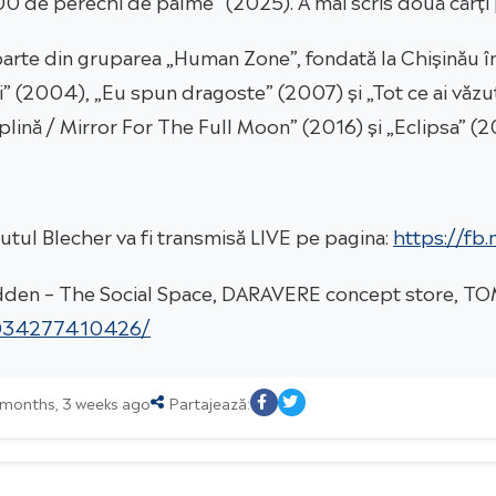
parte din gruparea „Human Zone”, fondată la Chișinău î
 (2004), „Eu spun dragoste” (2007) și „Tot ce ai văzut
lină / Mirror For The Full Moon” (2016) și „Eclipsa” (2
utul Blecher va fi transmisă LIVE pe pagina:
https://fb.
 Hidden – The Social Space, DARAVERE concept store,
5034277410426/
5 months, 3 weeks ago
Partajează: