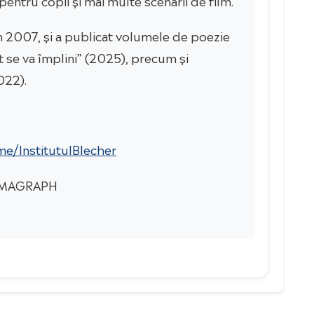
n 2007, și a publicat volumele de poezie
 se va împlini” (2025), precum și
022).
me/InstitutulBlecher
 TOMAGRAPH