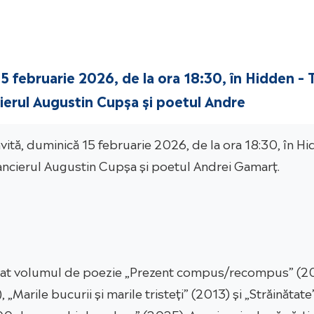
 15 februarie 2026, de la ora 18:30, în Hidden –
cierul Augustin Cupșa și poetul Andre
invită, duminică 15 februarie 2026, de la ora 18:30, în 
omancierul Augustin Cupșa și poetul Andrei Gamarț.
icat volumul de poezie „Prezent compus/recompus” (2
Marile bucurii și marile tristeți” (2013) și „Străinătat
00 de perechi de palme” (2025). A mai scris două cărți p