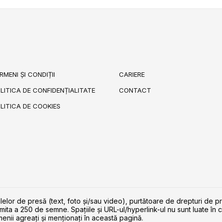
RMENI ȘI CONDIȚII
CARIERE
LITICA DE CONFIDENȚIALITATE
CONTACT
LITICA DE COOKIES
lelor de presă (text, foto și/sau video), purtătoare de drepturi de p
imita a 250 de semne. Spaţiile şi URL-ul/hyperlink-ul nu sunt luate în c
enii agreaţi şi menţionaţi în această pagină.