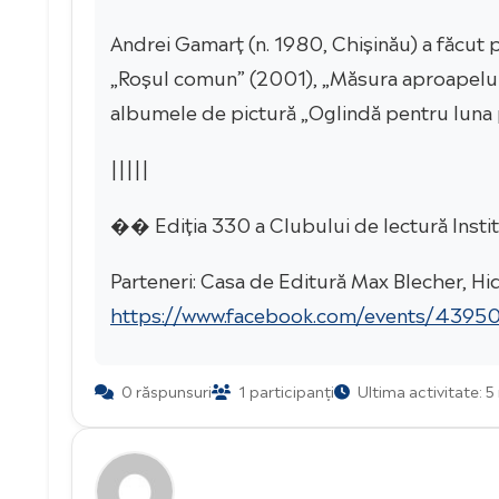
Andrei Gamarț (n. 1980, Chișinău) a făcut 
„Roșul comun” (2001), „Măsura aproapelui”
albumele de pictură „Oglindă pentru luna p
|||||
�� Ediția 330 a Clubului de lectură Instit
Parteneri: Casa de Editură Max Blecher,
https://www.facebook.com/events/439
0 răspunsuri
1 participanți
Ultima activitate: 