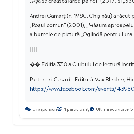
Andrei Gamarț (n. 1980, Chișinău) a făcut 
„Roșul comun” (2001), „Măsura aproapelui”
albumele de pictură „Oglindă pentru luna p
|||||
�� Ediția 330 a Clubului de lectură Instit
Parteneri: Casa de Editură Max Blecher,
https://www.facebook.com/events/439
0 răspunsuri
1 participanți
Ultima activitate: 