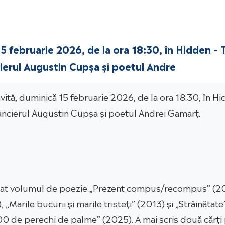
 15 februarie 2026, de la ora 18:30, în Hidden –
cierul Augustin Cupșa și poetul Andre
invită, duminică 15 februarie 2026, de la ora 18:30, în 
omancierul Augustin Cupșa și poetul Andrei Gamarț.
icat volumul de poezie „Prezent compus/recompus” (2
Marile bucurii și marile tristeți” (2013) și „Străinătat
00 de perechi de palme” (2025). A mai scris două cărți p