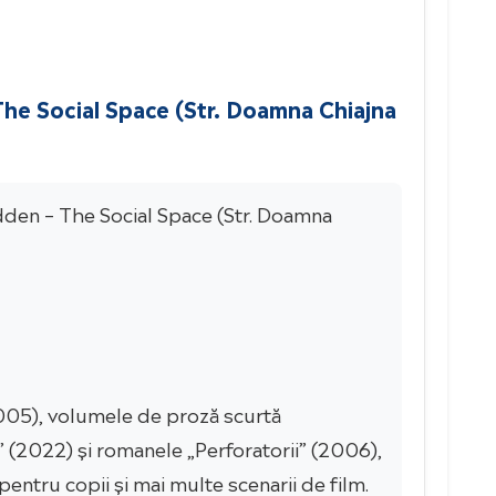
 The Social Space (Str. Doamna Chiajna
Hidden – The Social Space (Str. Doamna
005), volumele de proză scurtă
e” (2022) și romanele „Perforatorii” (2006),
entru copii și mai multe scenarii de film.