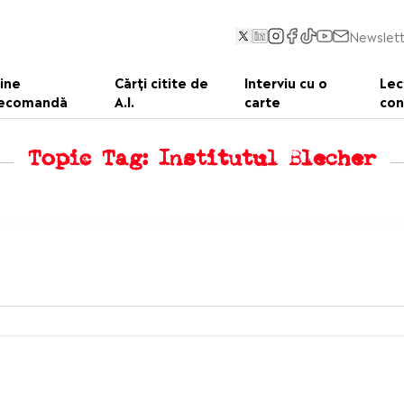
Newslett
ine
Cărți citite de
Interviu cu o
Lec
ecomandă
A.I.
carte
con
Topic Tag: Institutul Blecher