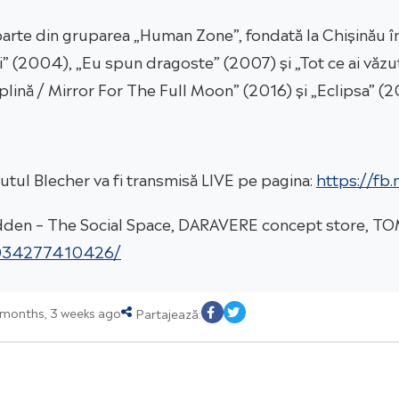
parte din gruparea „Human Zone”, fondată la Chișinău î
 (2004), „Eu spun dragoste” (2007) și „Tot ce ai văzut
lină / Mirror For The Full Moon” (2016) și „Eclipsa” (2
utul Blecher va fi transmisă LIVE pe pagina:
https://fb.
 Hidden – The Social Space, DARAVERE concept store,
5034277410426/
5 months, 3 weeks ago
Partajează: