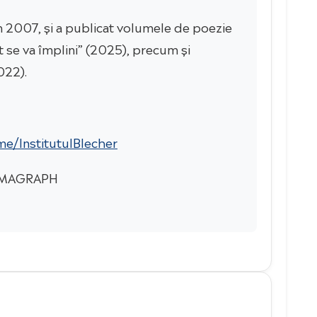
n 2007, și a publicat volumele de poezie
 se va împlini” (2025), precum și
022).
me/InstitutulBlecher
 TOMAGRAPH