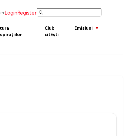
Login
Register
er
tura
Club
Emisiuni
spirațiilor
citEști