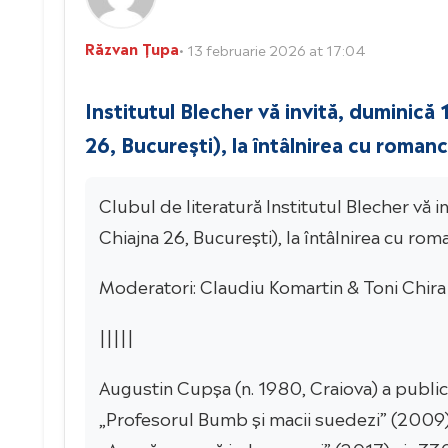
Răzvan Țupa
• 13 februarie 2026 at 17:04
Institutul Blecher vă invită, duminică
26, București), la întâlnirea cu roman
Clubul de literatură Institutul Blecher vă 
Chiajna 26, București), la întâlnirea cu r
Moderatori: Claudiu Komartin & Toni Chira
|||||
Augustin Cupșa (n. 1980, Craiova) a publ
„Profesorul Bumb și macii suedezi” (2009), „
„Așa să crească iarba pe noi” (2017) și „33