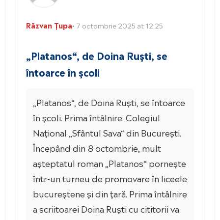
Răzvan Țupa
• 7 octombrie 2025 at 12:25
„Platanos“, de Doina Ruști, se
întoarce în școli
„Platanos“, de Doina Ruști, se întoarce
în școli. Prima întâlnire: Colegiul
Național „Sfântul Sava“ din București.
Începând din 8 octombrie, mult
așteptatul roman „Platanos“ pornește
într-un turneu de promovare în liceele
bucureștene și din țară. Prima întâlnire
a scriitoarei Doina Ruști cu cititorii va