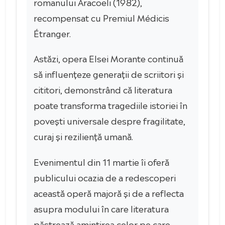
romanului Aracoeli (1982),
recompensat cu Premiul Médicis
Étranger.
Astăzi, opera Elsei Morante continuă
să influențeze generații de scriitori și
cititori, demonstrând că literatura
poate transforma tragediile istoriei în
povești universale despre fragilitate,
curaj și reziliență umană.
Evenimentul din 11 martie îi oferă
publicului ocazia de a redescoperi
această operă majoră și de a reflecta
asupra modului în care literatura
păstrează amintirea celor pe care