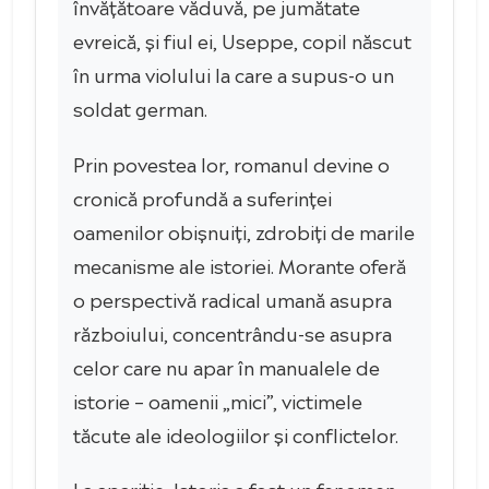
învățătoare văduvă, pe jumătate
evreică, și fiul ei, Useppe, copil născut
în urma violului la care a supus-o un
soldat german.
Prin povestea lor, romanul devine o
cronică profundă a suferinței
oamenilor obișnuiți, zdrobiți de marile
mecanisme ale istoriei. Morante oferă
o perspectivă radical umană asupra
războiului, concentrându-se asupra
celor care nu apar în manualele de
istorie – oamenii „mici”, victimele
tăcute ale ideologiilor și conflictelor.
La apariție, Istoria a fost un fenomen