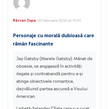
Răzvan Țupa
• 20 februarie 2026 at 15:50
Personaje cu morală dubioasă care
rămân fascinante
Jay Gatsby (Marele Gatsby): Mânat de
obsesie, se angajează în activități
ilegale și contrabandă pentru a-și
atinge obiectivele romantice,
dezvăluind partea ascunsă a Visului
American.
Lisbeth Salander (”Fata care s-a jucat