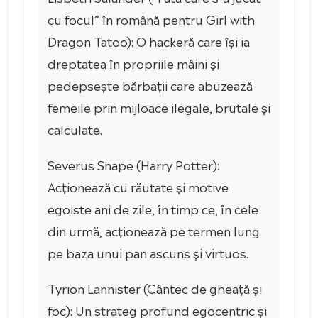
cu focul” în română pentru Girl with
Dragon Tatoo): O hackeră care își ia
dreptatea în propriile mâini și
pedepsește bărbații care abuzează
femeile prin mijloace ilegale, brutale și
calculate.
Severus Snape (Harry Potter):
Acționează cu răutate și motive
egoiste ani de zile, în timp ce, în cele
din urmă, acționează pe termen lung
pe baza unui pan ascuns și virtuos.
Tyrion Lannister (Cântec de gheață și
foc): Un strateg profund egocentric și