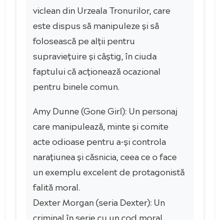
viclean din Urzeala Tronurilor, care
este dispus să manipuleze și să
folosească pe alții pentru
supraviețuire și câștig, în ciuda
faptului că acționează ocazional
pentru binele comun.
Amy Dunne (Gone Girl): Un personaj
care manipulează, minte și comite
acte odioase pentru a-și controla
narațiunea și căsnicia, ceea ce o face
un exemplu excelent de protagonistă
falită moral.
Dexter Morgan (seria Dexter): Un
criminal în serie cu un cod moral