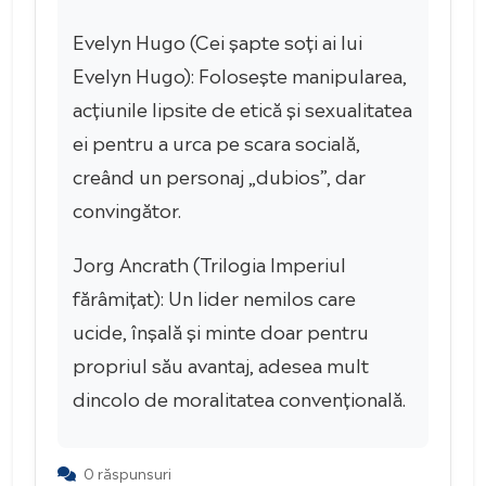
Evelyn Hugo (Cei șapte soți ai lui
Evelyn Hugo): Folosește manipularea,
acțiunile lipsite de etică și sexualitatea
ei pentru a urca pe scara socială,
creând un personaj „dubios”, dar
convingător.
Jorg Ancrath (Trilogia Imperiul
fărâmițat): Un lider nemilos care
ucide, înșală și minte doar pentru
propriul său avantaj, adesea mult
dincolo de moralitatea convențională.
0 răspunsuri