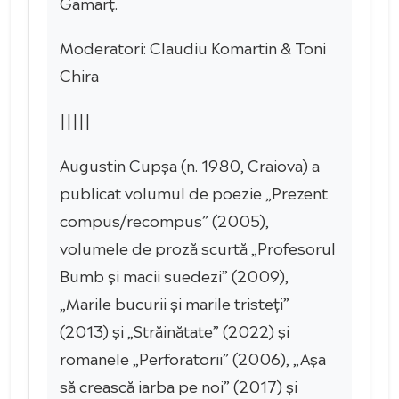
Gamarț.
Moderatori: Claudiu Komartin & Toni
Chira
|||||
Augustin Cupșa (n. 1980, Craiova) a
publicat volumul de poezie „Prezent
compus/recompus” (2005),
volumele de proză scurtă „Profesorul
Bumb și macii suedezi” (2009),
„Marile bucurii și marile tristeți”
(2013) și „Străinătate” (2022) și
romanele „Perforatorii” (2006), „Așa
să crească iarba pe noi” (2017) și