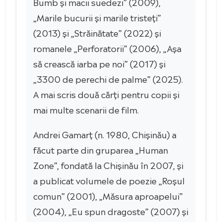
Bumb și macii suedezi” (2009),
„Marile bucurii și marile tristeți”
(2013) și „Străinătate” (2022) și
romanele „Perforatorii” (2006), „Așa
să crească iarba pe noi” (2017) și
„3300 de perechi de palme” (2025).
A mai scris două cărți pentru copii și
mai multe scenarii de film.
Andrei Gamarț (n. 1980, Chișinău) a
făcut parte din gruparea „Human
Zone”, fondată la Chișinău în 2007, și
a publicat volumele de poezie „Roșul
comun” (2001), „Măsura aproapelui”
(2004), „Eu spun dragoste” (2007) și