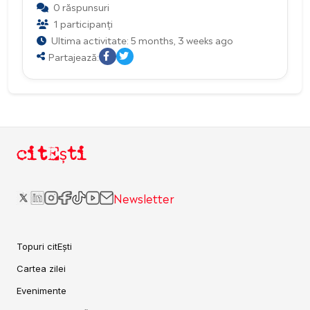
0 răspunsuri
1 participanți
Ultima activitate: 5 months, 3 weeks ago
Partajează:
citEști
Newsletter
Topuri citEști
Cartea zilei
Evenimente