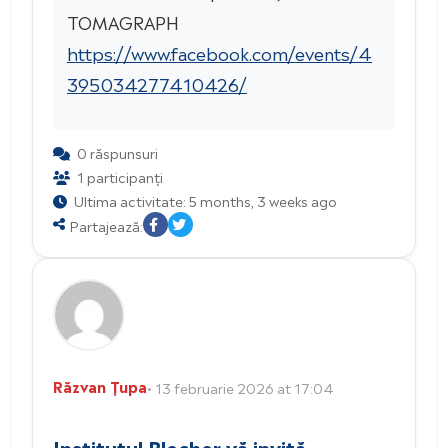
TOMAGRAPH
https://www.facebook.com/events/4
395034277410426/
0 răspunsuri
1 participanți
Ultima activitate: 5 months, 3 weeks ago
Partajează:
Răzvan Țupa
• 13 februarie 2026 at 17:04
Institutul Blecher vă invită,