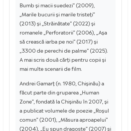
Bumb și macii suedezi” (2009),
„Marile bucurii și marile tristeți”
(2013) și „Străinătate” (2022) și
romanele „Perforatorii” (2006), „Așa
să crească iarba pe noi” (2017) și
„3300 de perechi de palme” (2025).
A mai scris două cărți pentru copii și
mai multe scenarii de film.
Andrei Gamarț (n. 1980, Chișinău) a
făcut parte din gruparea „Human
Zone”, fondată la Chișinău în 2007, și
a publicat volumele de poezie „Roșul
comun” (2001), „Măsura aproapelui”
(2004), „Eu spun dragoste” (2007) și