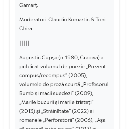
Gamarț.
Moderatori: Claudiu Komartin & Toni
Chira
|||||
Augustin Cupșa (n. 1980, Craiova) a
publicat volumul de poezie „Prezent
compus/recompus” (2005),
volumele de proză scurtă „Profesorul
Bumb și macii suedezi” (2009),
„Marile bucurii și marile tristeți”
(2013) și „Străinătate” (2022) și
romanele „Perforatorii” (2006), „Așa
să crească iarba pe noi” (2017) și