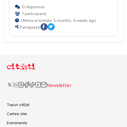
0 răspunsuri
1 participanți
Ultima activitate: 5 months, 4 weeks ago
Partajează:
citEști
Newsletter
Topuri citEști
Cartea zilei
Evenimente