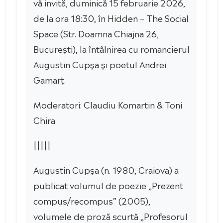
vă invită, duminică 15 februarie 2026,
de la ora 18:30, în Hidden – The Social
Space (Str. Doamna Chiajna 26,
București), la întâlnirea cu romancierul
Augustin Cupșa și poetul Andrei
Gamarț.
Moderatori: Claudiu Komartin & Toni
Chira
|||||
Augustin Cupșa (n. 1980, Craiova) a
publicat volumul de poezie „Prezent
compus/recompus” (2005),
volumele de proză scurtă „Profesorul