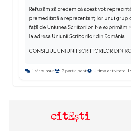
Refuzăm să credem că acest vot reprezintă o 
premeditată a reprezentanților unui grup d
față de Uniunea Scriitorilor. Ne exprimăm r
la adresa Uniunii Scriitorilor din România.
CONSILIUL UNIUNII SCRIITORILOR DIN 
1 răspunsuri
2 participanți
Ultima activitate: 1
citEști