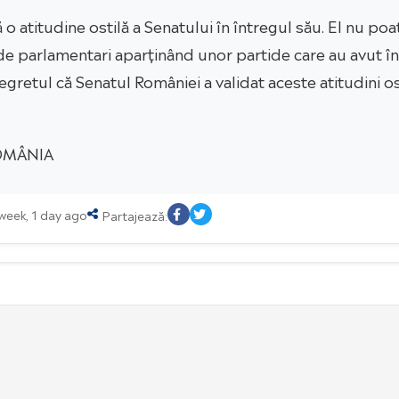
atitudine ostilă a Senatului în întregul său. El nu poate
e parlamentari aparținând unor partide care au avut în 
egretul că Senatul României a validat aceste atitudini o
ROMÂNIA
 week, 1 day ago
Partajează: