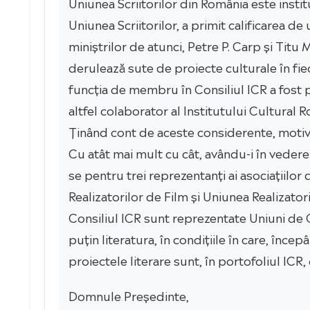
Uniunea Scriitorilor din România este institu
Uniunea Scriitorilor, a primit calificarea d
miniștrilor de atunci, Petre P. Carp și Tit
derulează sute de proiecte culturale în fiec
funcția de membru în Consiliul ICR a fost pro
altfel colaborator al Institutului Cultural 
Ținând cont de aceste considerente, motivul
Cu atât mai mult cu cât, avându-i în vedere
se pentru trei reprezentanți ai asociațiilor
Realizatorilor de Film și Uniunea Realizatori
Consiliul ICR sunt reprezentate Uniuni de Cr
puțin literatura, în condițiile în care, în
proiectele literare sunt, în portofoliul ICR
Domnule Președinte,