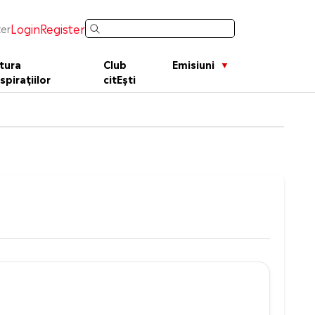
Login
Register
er
tura
Club
Emisiuni
spirațiilor
citEști