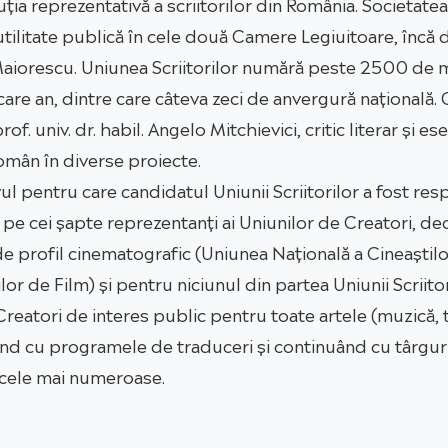
ția reprezentativă a scriitorilor din România. Societatea 
e utilitate publică în cele două Camere Legiuitoare, încă 
u Maiorescu. Uniunea Scriitorilor numără peste 2500 de m
are an, dintre care câteva zeci de anvergură națională. 
f. univ. dr. habil. Angelo Mitchievici, critic literar și e
Român în diverse proiecte.
 pentru care candidatul Uniunii Scriitorilor a fost resp
 pe cei șapte reprezentanți ai Uniunilor de Creatori, d
 de profil cinematografic (Uniunea Națională a Cineaștil
lor de Film) și pentru niciunul din partea Uniunii Scriito
eatori de interes public pentru toate artele (muzică, tea
cepând cu programele de traduceri și continuând cu târgu
, cele mai numeroase.