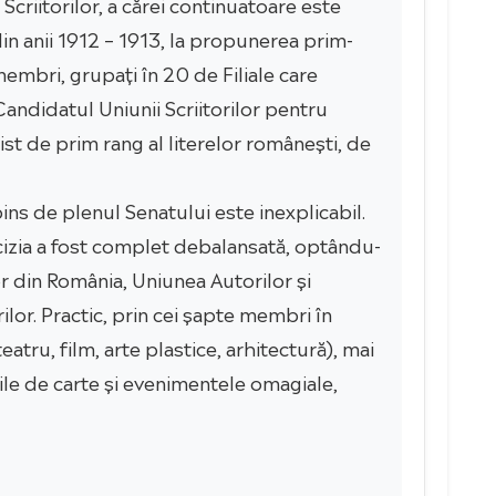
Scriitorilor, a cărei continuatoare este
din anii 1912 – 1913, la propunerea prim-
embri, grupați în 20 de Filiale care
Candidatul Uniunii Scriitorilor pentru
seist de prim rang al literelor românești, de
ins de plenul Senatului este inexplicabil.
ecizia a fost complet debalansată, optându-
or din România, Uniunea Autorilor și
rilor. Practic, prin cei șapte membri în
tru, film, arte plastice, arhitectură), mai
rile de carte și evenimentele omagiale,