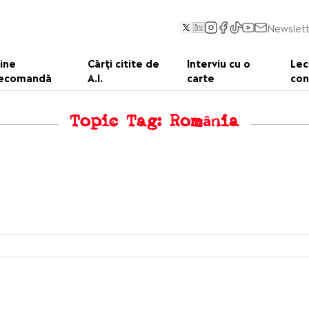
Newslett
ine
Cărți citite de
Interviu cu o
Lec
ecomandă
A.I.
carte
con
Topic Tag: România