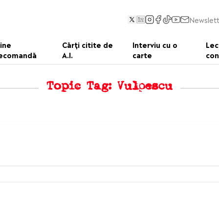
Newslett
ine
Cărți citite de
Interviu cu o
Lec
ecomandă
A.I.
carte
con
Topic Tag: Vulpescu