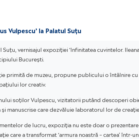
lus Vulpescu’ la Palatul Suțu
tul Suțu, vernisajul expoziției ‘Infinitatea cuvintelor. I
ipiului București.
ie primită de muzeu, propune publicului o întâlnire cu
ațiului lor creativ.
ului soților Vulpescu, vizitatorii putând descoperi obi
 și manuscrise care dezvăluie laboratorul lor de creație
umentelor de lucru, expoziția nu este doar o prezentar
ție care a transformat ‘armura noastră – cartea’ într-un