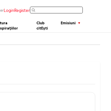
Login
Register
er
tura
Club
Emisiuni
spirațiilor
citEști