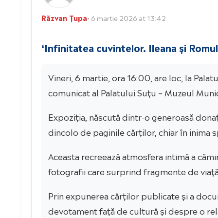
Răzvan Țupa
• 6 martie 2026 at 13:42
‘Infinitatea cuvintelor. Ileana și Romu
Vineri, 6 martie, ora 16:00, are loc, la Pala
comunicat al Palatului Suțu – Muzeul Munic
Expoziția, născută dintr-o generoasă donaț
dincolo de paginile cărților, chiar în inima sp
Aceasta recreează atmosfera intimă a cămin
fotografii care surprind fragmente de viață
Prin expunerea cărților publicate și a doc
devotament față de cultură și despre o rela