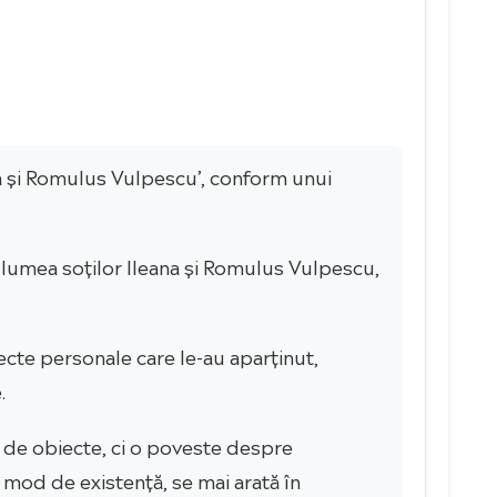
leana și Romulus Vulpescu’, conform unui
 lumea soților Ileana și Romulus Vulpescu,
ecte personale care le-au aparținut,
.
e de obiecte, ci o poveste despre
 mod de existență, se mai arată în