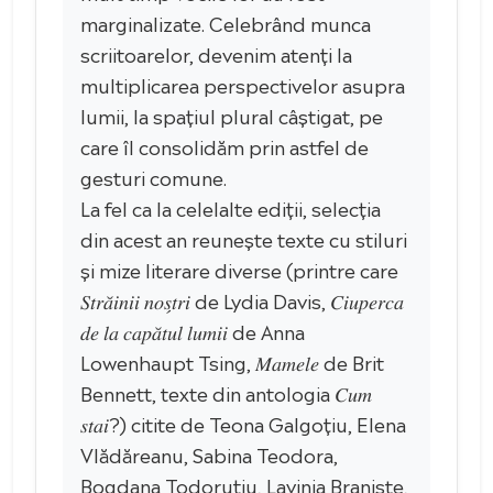
marginalizate. Celebrând munca
scriitoarelor, devenim atenți la
multiplicarea perspectivelor asupra
lumii, la spațiul plural câștigat, pe
care îl consolidăm prin astfel de
gesturi comune.
La fel ca la celelalte ediții, selecția
din acest an reunește texte cu stiluri
și mize literare diverse (printre care
𝑆𝑡𝑟𝑎̆𝑖𝑛𝑖𝑖 𝑛𝑜𝑠̗𝑡𝑟𝑖 de Lydia Davis, 𝐶𝑖𝑢𝑝𝑒𝑟𝑐𝑎
𝑑𝑒 𝑙𝑎 𝑐𝑎𝑝𝑎̆𝑡𝑢𝑙 𝑙𝑢𝑚𝑖𝑖 de Anna
Lowenhaupt Tsing, 𝑀𝑎𝑚𝑒𝑙𝑒 de Brit
Bennett, texte din antologia 𝐶𝑢𝑚
𝑠𝑡𝑎𝑖?) citite de Teona Galgoțiu, Elena
Vlădăreanu, Sabina Teodora,
Bogdana Todoruțiu, Lavinia Braniște,