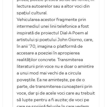
lectura autoarelor sau a altor voci din
spațiul cultural.
Vehicularea acestor fragmente prin
intermediul unei linii telefonice a fost
inspirată de proiectul Dial-A-Poem al
artistului și poetului John Giorno, care,
în anii ’70, imagina o platformă de
accesare a poeziei în apropierea
realităților concrete. Transmiterea
literaturii prin voce nu e doar o amintire
a unui mod mai vechi de a circula
poveștile. Ea ne amintește, pe de o
parte, de transmiterea cunoașterii prin
voce, dar și de acele voci care au trebuit
să lupte pentru a fi auzite; de voci pe
care se sprijină felurile în care vedem