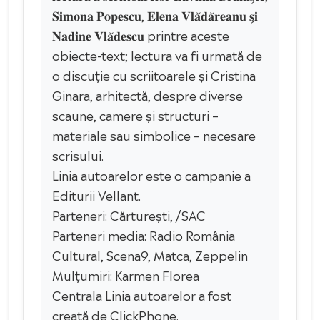
𝐒𝐢𝐦𝐨𝐧𝐚 𝐏𝐨𝐩𝐞𝐬𝐜𝐮, 𝐄𝐥𝐞𝐧𝐚 𝐕𝐥𝐚̆𝐝𝐚̆𝐫𝐞𝐚𝐧𝐮 𝐬̗𝐢
𝐍𝐚𝐝𝐢𝐧𝐞 𝐕𝐥𝐚̆𝐝𝐞𝐬𝐜𝐮 printre aceste
obiecte-text; lectura va fi urmată de
o discuție cu scriitoarele și Cristina
Ginara, arhitectă, despre diverse
scaune, camere și structuri –
materiale sau simbolice – necesare
scrisului.
Linia autoarelor este o campanie a
Editurii Vellant.
Parteneri: Cărturești, /SAC
Parteneri media: Radio România
Cultural, Scena9, Matca, Zeppelin
Mulțumiri: Karmen Florea
Centrala Linia autoarelor a fost
creată de ClickPhone.