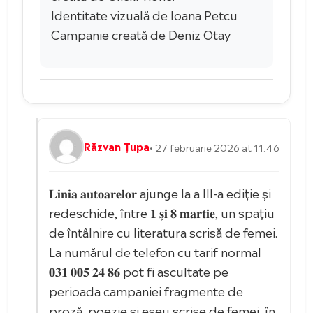
Identitate vizuală de Ioana Petcu
Campanie creată de Deniz Otay
Răzvan Țupa
• 27 februarie 2026 at 11:46
𝐋𝐢𝐧𝐢𝐚 𝐚𝐮𝐭𝐨𝐚𝐫𝐞𝐥𝐨𝐫 ajunge la a III-a ediție și
redeschide, între 𝟏 𝐬̗𝐢 𝟖 𝐦𝐚𝐫𝐭𝐢𝐞, un spațiu
de întâlnire cu literatura scrisă de femei.
La numărul de telefon cu tarif normal
𝟎𝟑𝟏 𝟎𝟎𝟓 𝟐𝟒 𝟖𝟔 pot fi ascultate pe
perioada campaniei fragmente de
proză, poezie și eseu scrise de femei, în