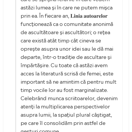
astăzi lumea și în care ne putem mișca
prin ea. În fiecare an, 𝐋𝐢𝐧𝐢𝐚 𝐚𝐮𝐭𝐨𝐚𝐫𝐞𝐥𝐨𝐫
funcționează ca o comunitate anonimă
de ascultătoare și ascultători; o rețea
care există atât timp cât cineva se
oprește asupra unor idei sau le dă mai
departe, într-o tradiție de ascultare și
împărtășire. Cu toate că astăzi avem
acces la literatură scrisă de femei, este
important să ne amintim că pentru mult
timp vocile lor au fost marginalizate.
Celebrând munca scriitoarelor, devenim
atenți la multiplicarea perspectivelor
asupra lumii, la spațiul plural câștigat,
pe care îl consolidăm prin astfel de
gesturi comune.