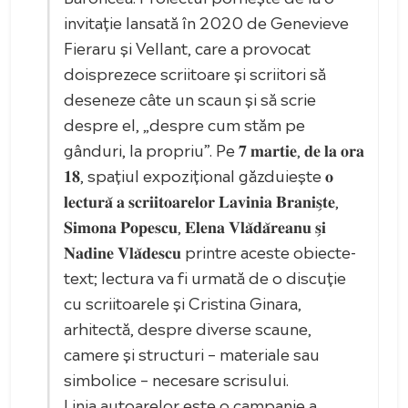
invitație lansată în 2020 de Genevieve
Fieraru și Vellant, care a provocat
doisprezece scriitoare și scriitori să
deseneze câte un scaun și să scrie
despre el, „despre cum stăm pe
gânduri, la propriu”. Pe 𝟕 𝐦𝐚𝐫𝐭𝐢𝐞, 𝐝𝐞 𝐥𝐚 𝐨𝐫𝐚
𝟏𝟖, spațiul expozițional găzduiește 𝐨
𝐥𝐞𝐜𝐭𝐮𝐫𝐚̆ 𝐚 𝐬𝐜𝐫𝐢𝐢𝐭𝐨𝐚𝐫𝐞𝐥𝐨𝐫 𝐋𝐚𝐯𝐢𝐧𝐢𝐚 𝐁𝐫𝐚𝐧𝐢𝐬̗𝐭𝐞,
𝐒𝐢𝐦𝐨𝐧𝐚 𝐏𝐨𝐩𝐞𝐬𝐜𝐮, 𝐄𝐥𝐞𝐧𝐚 𝐕𝐥𝐚̆𝐝𝐚̆𝐫𝐞𝐚𝐧𝐮 𝐬̗𝐢
𝐍𝐚𝐝𝐢𝐧𝐞 𝐕𝐥𝐚̆𝐝𝐞𝐬𝐜𝐮 printre aceste obiecte-
text; lectura va fi urmată de o discuție
cu scriitoarele și Cristina Ginara,
arhitectă, despre diverse scaune,
camere și structuri – materiale sau
simbolice – necesare scrisului.
Linia autoarelor este o campanie a