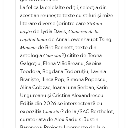
La fel ca la celelalte ediții, selecția din
acest an reunește texte cu stiluri și mize
literare diverse (printre care 𝑆𝑡𝑟𝑎̆𝑖𝑛𝑖𝑖
𝑛𝑜𝑠̗𝑡𝑟𝑖 de Lydia Davis, 𝐶𝑖𝑢𝑝𝑒𝑟𝑐𝑎 𝑑𝑒 𝑙𝑎
𝑐𝑎𝑝𝑎̆𝑡𝑢𝑙 𝑙𝑢𝑚𝑖𝑖 de Anna Lowenhaupt Tsing,
𝑀𝑎𝑚𝑒𝑙𝑒 de Brit Bennett, texte din
antologia 𝐶𝑢𝑚 𝑠𝑡𝑎𝑖?) citite de Teona
Galgoțiu, Elena Vlădăreanu, Sabina
Teodora, Bogdana Todoruțiu, Lavinia
Braniște, Ilinca Pop, Simona Popescu,
Alina Cobzac, Ioana Iuna Șerban, Karin
Ungureanu și Cristina Alexandrescu.
Ediția din 2026 se intersectează cu
expoziția 𝐶𝑢𝑚 𝑠𝑡𝑎𝑖? de la /SAC Berthelot,
curatoriată de Alex Radu și Justin
Baroncea. Proiectul pornește de la o