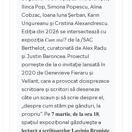
Ilinca Pop, Simona Popescu, Alina
Cobzac, Ioana Iuna Șerban, Karin
Ungureanu și Cristina Alexandrescu.
Ediția din 2026 se intersectează cu
expoziția 𝐶𝑢𝑚 𝑠𝑡𝑎𝑖? de la /SAC
Berthelot, curatoriată de Alex Radu
și Justin Baroncea. Proiectul
pornește de la o invitație lansată în
2020 de Genevieve Fieraru și
Vellant, care a provocat doisprezece
scriitoare și scriitori să deseneze
câte un scaun și să scrie despre el,
„despre cum stăm pe gânduri, la
propriu”. Pe 𝟕 𝐦𝐚𝐫𝐭𝐢𝐞, 𝐝𝐞 𝐥𝐚 𝐨𝐫𝐚 𝟏𝟖,
spațiul expozițional găzduiește 𝐨
𝐥𝐞𝐜𝐭𝐮𝐫𝐚̆ 𝐚 𝐬𝐜𝐫𝐢𝐢𝐭𝐨𝐚𝐫𝐞𝐥𝐨𝐫 𝐋𝐚𝐯𝐢𝐧𝐢𝐚 𝐁𝐫𝐚𝐧𝐢𝐬̗𝐭𝐞,