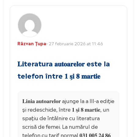
Răzvan Țupa
• 27 februarie 2026 at 11:46
𝐋𝐢teratura 𝐚𝐮𝐭𝐨𝐚𝐫𝐞𝐥𝐨𝐫 este la
telefon între 𝟏 𝐬̗𝐢 𝟖 𝐦𝐚𝐫𝐭𝐢𝐞
𝐋𝐢𝐧𝐢𝐚 𝐚𝐮𝐭𝐨𝐚𝐫𝐞𝐥𝐨𝐫 ajunge la a III-a ediție
și redeschide, între 𝟏 𝐬̗𝐢 𝟖 𝐦𝐚𝐫𝐭𝐢𝐞, un
spațiu de întâlnire cu literatura
scrisă de femei. La numărul de
telefon cu tarif normal 𝟎𝟑𝟏 𝟎𝟎𝟓 𝟐𝟒 𝟖𝟔