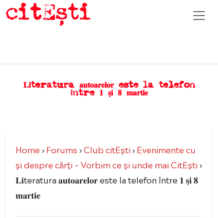
𝐋𝐢teratura 𝐚𝐮𝐭𝐨𝐚𝐫𝐞𝐥𝐨𝐫 este la telefon
între 𝟏 𝐬̗𝐢 𝟖 𝐦𝐚𝐫𝐭𝐢𝐞
Home
›
Forums
›
Club citEști
›
Evenimente cu
şi despre cărți – Vorbim ce şi unde mai CitEşti
›
𝐋𝐢teratura 𝐚𝐮𝐭𝐨𝐚𝐫𝐞𝐥𝐨𝐫 este la telefon între 𝟏 𝐬̗𝐢 𝟖
𝐦𝐚𝐫𝐭𝐢𝐞