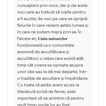
cunoașterii prin voce, dar și de acele
voci care au trebuit să lupte pentru
a fi auzite; de voci pe care se sprijină
felurile în care vedem astăzi lumea și
în care ne putem mișca prin ea. În
fiecare an, 𝐋𝐢𝐧𝐢𝐚 𝐚𝐮𝐭𝐨𝐚𝐫𝐞𝐥𝐨𝐫
funcționează ca o comunitate
anonimă de ascultătoare și
ascultători; o rețea care există atât
timp cât cineva se oprește asupra
unor idei sau le dă mai departe, într-
o tradiție de ascultare și împărtășire.
Cu toate că astăzi avem acces la
literatură scrisă de femei, este
important să ne amintim că pentru
mult timp vocile lor au fost