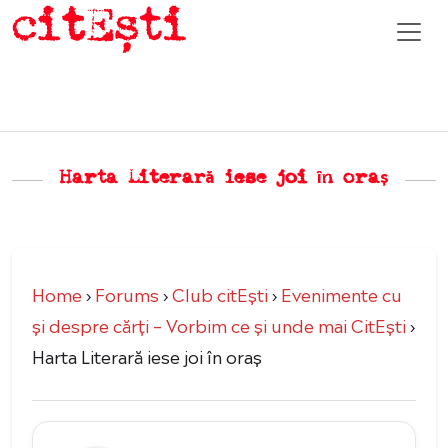
Harta Literară iese joi în oraș
Home
›
Forums
›
Club citEști
›
Evenimente cu
şi despre cărți – Vorbim ce şi unde mai CitEşti
›
Harta Literară iese joi în oraș