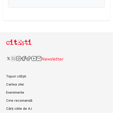
citEști
Newsletter
Topuri citEști
Cartea zilei
Evenimente
Cine recomandă
Cărți citite de A.I.