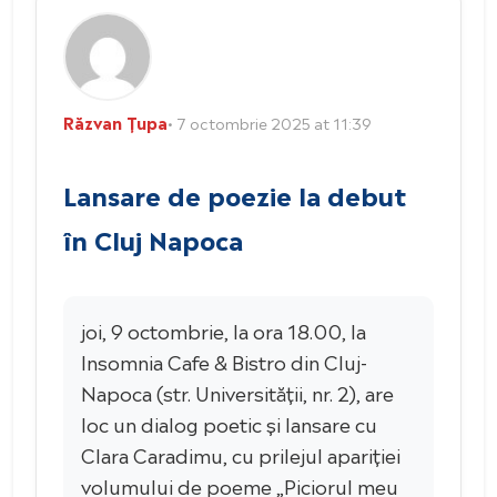
Răzvan Țupa
• 7 octombrie 2025 at 11:39
Lansare de poezie la debut
în Cluj Napoca
joi, 9 octombrie, la ora 18.00, la
Insomnia Cafe & Bistro din Cluj-
Napoca (str. Universității, nr. 2), are
loc un dialog poetic și lansare cu
Clara Caradimu, cu prilejul apariției
volumului de poeme „Piciorul meu