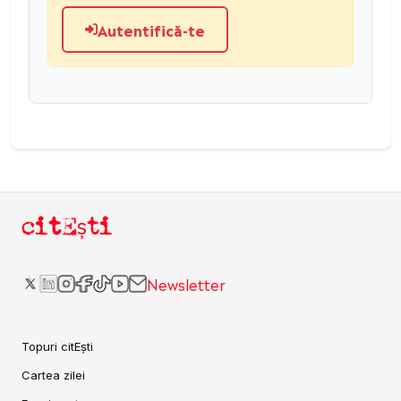
Autentifică-te
citEști
Newsletter
Topuri citEști
Cartea zilei