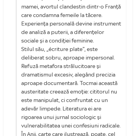
mamei, avortul clandestin dintr-o Franță
care condamna femeile la tăcere.
Experiența personală devine instrument
de analiză a puterii, a diferențelor
sociale și a condiției feminine.
Stilul său, „écriture plate”, este
deliberat sobru, aproape impersonal.
Refuză metafora strălucitoare și
dramatismul excesiv, alegând precizia
aproape documentară. Tocmai această
austeritate creează emoție: cititorul nu
este manipulat, ci confruntat cu un
adevăr limpede. Literatura ei are
rigoarea unui jurnal sociologic și
vulnerabilitatea unei confesiuni radicale.
În Anii, carte care ilustrează, poate, cel