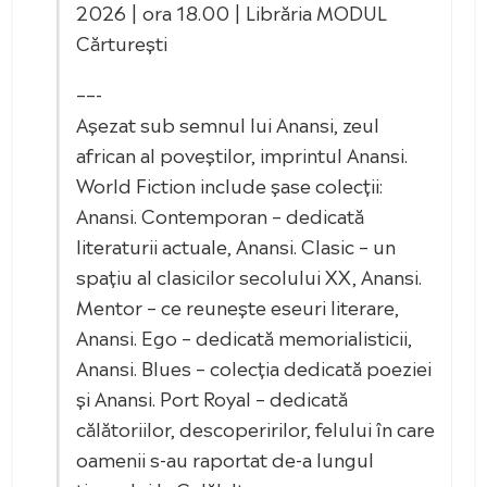
2026 | ora 18.00 | Librăria MODUL
Cărturești
––-
Așezat sub semnul lui Anansi, zeul
african al poveștilor, imprintul Anansi.
World Fiction include șase colecții:
Anansi. Contemporan – dedicată
literaturii actuale, Anansi. Clasic – un
spațiu al clasicilor secolului XX, Anansi.
Mentor – ce reunește eseuri literare,
Anansi. Ego – dedicată memorialisticii,
Anansi. Blues – colecția dedicată poeziei
și Anansi. Port Royal – dedicată
călătoriilor, descoperirilor, felului în care
oamenii s-au raportat de-a lungul