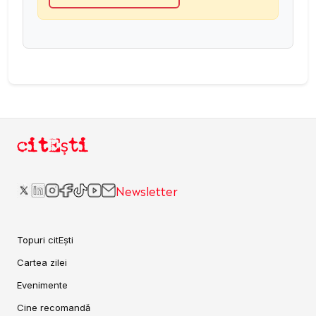
citEști
Newsletter
Topuri citEști
Cartea zilei
Evenimente
Cine recomandă