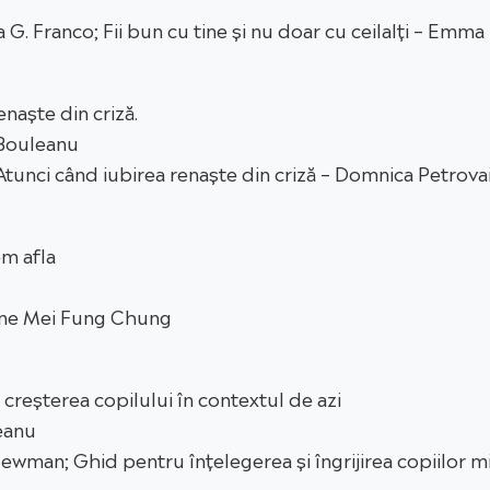
 G. Franco; Fii bun cu tine și nu doar cu ceilalți – Emma
enaște din criză.
 Bouleanu
Atunci când iubirea renaște din criză – Domnica Petrova
em afla
ine Mei Fung Chung
: creșterea copilului în contextul de azi
eanu
wman; Ghid pentru înțelegerea și îngrijirea copiilor mi