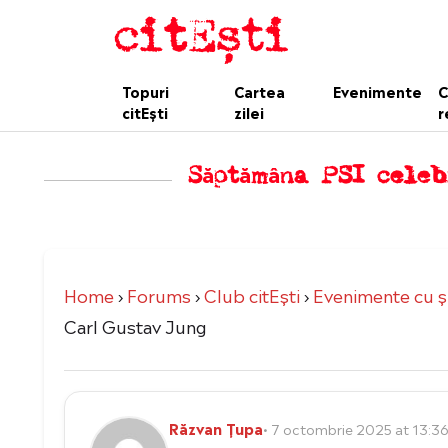
Topuri
Cartea
Evenimente
C
citEști
zilei
r
Săptămâna PSI celeb
Home
›
Forums
›
Club citEști
›
Evenimente cu şi
Carl Gustav Jung
Răzvan Țupa
• 7 octombrie 2025 at 13:3