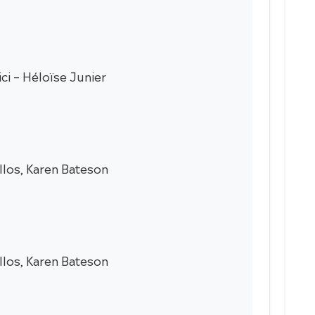
ci – Héloïse Junier
llos, Karen Bateson
llos, Karen Bateson