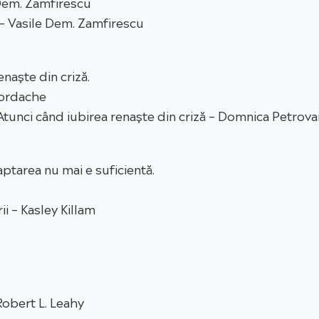
e Dem. Zamfirescu
 – Vasile Dem. Zamfirescu
enaște din criză.
Iordache
Atunci când iubirea renaște din criză – Domnica Petrova
aptarea nu mai e suficientă.
ii – Kasley Killam
Robert L. Leahy