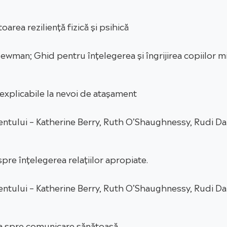
oarea reziliență fizică și psihică
wman; Ghid pentru înțelegerea și îngrijirea copiilor mi
explicabile la nevoi de atașament
ntului – Katherine Berry, Ruth O’Shaughnessy, Rudi Da
spre înțelegerea relațiilor apropiate.
ntului – Katherine Berry, Ruth O’Shaughnessy, Rudi Da
lea spre comunicare sănătoasă.