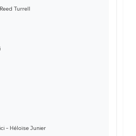
 Reed Turrell
i
ci – Héloïse Junier