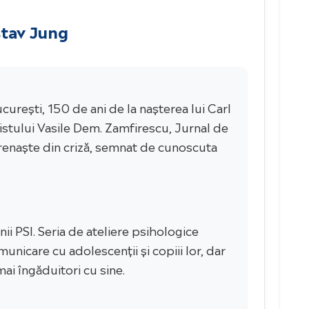
stav Jung
urești, 150 de ani de la nașterea lui Carl
listului Vasile Dem. Zamfirescu, Jurnal de
a renaște din criză, semnat de cunoscuta
ii PSI. Seria de ateliere psihologice
unicare cu adolescenții și copiii lor, dar
ai îngăduitori cu sine.