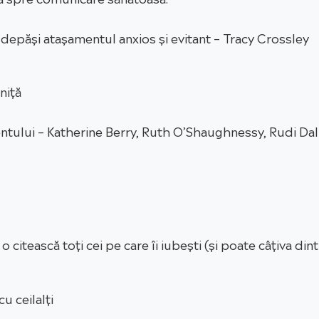
 depăși atașamentul anxios și evitant – Tracy Crossley
niță
ntului – Katherine Berry, Ruth O’Shaughnessy, Rudi Dall
citească toți cei pe care îi iubești (și poate câțiva dint
u ceilalți