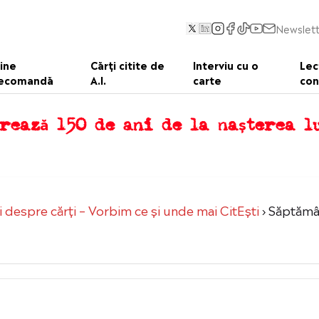
Newslett
ine
Cărți citite de
Interviu cu o
Lec
ecomandă
A.I.
carte
con
rează 150 de ani de la nașterea 
 despre cărți – Vorbim ce şi unde mai CitEşti
›
Săptămân
6