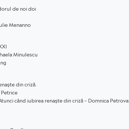
 dorul de noi doi
Julie Menanno
XXI
ihaela Minulescu
ung
enaște din criză.
 Petrice
Atunci când iubirea renaște din criză – Domnica Petrova