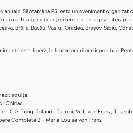
rale anuale, Săptămâna PSI este un eveniment organizat de
cei mai buni practicanți și teoreticieni ai psihoterapiei 
ceava, Brăila, Bacău, Vaslui, Oradea, Brașov, Sibiu, Const
nimente este liberă, în limita locurilor disponibile. Pe
ezit adulții
or Chiriac
e – C.G. Jung, Jolande Jacobi, M.-L. von Franz, Joseph 
Opere Complete 2 – Marie-Louise von Franz