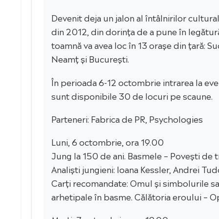
Devenit deja un jalon al întâlnirilor cultu
din 2012, din dorința de a pune în legătură 
toamnă va avea loc în 13 orașe din țară: Su
Neamț și București.
În perioada 6-12 octombrie intrarea la eve
sunt disponibile 30 de locuri pe scaune.
Parteneri: Fabrica de PR, Psychologies
Luni, 6 octombrie, ora 19.00
Jung la 150 de ani. Basmele – Povești de tr
Analiști jungieni: Ioana Kessler, Andrei Tud
Carți recomandate: Omul și simbolurile sal
arhetipale în basme. Călătoria eroului – 