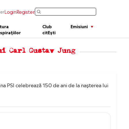
Login
Register
er
tura
Club
Emisiuni
spirațiilor
citEști
lui Carl Gustav Jung
a PSI celebrează 150 de ani de la nașterea lui