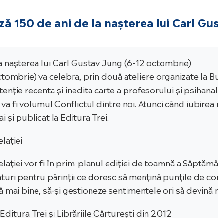
ă 150 de ani de la nașterea lui Carl Gu
 nașterea lui Carl Gustav Jung (6-12 octombrie)
ombrie) va celebra, prin două ateliere organizate la Buc
tenție recenta și inedita carte a profesorului și psihana
 va fi volumul Conflictul dintre noi. Atunci când iubire
și publicat la Editura Trei.
lației
lației vor fi în prim-planul ediției de toamnă a Săptămân
turi pentru părinții ce doresc să mențină punțile de com
ă mai bine, să-și gestioneze sentimentele ori să devină m
itura Trei și Librăriile Cărturești din 2012