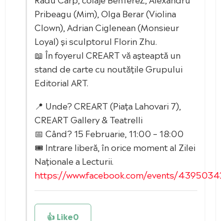
Pribeagu (Mim), Olga Berar (Violina
Clown), Adrian Ciglenean (Monsieur
Loyal) și sculptorul Florin Zhu.
📖 În foyerul CREART vă așteaptă un
stand de carte cu noutățile Grupului
Editorial ART.
📍 Unde? CREART (Piața Lahovari 7),
CREART Gallery & Teatrelli
📅 Când? 15 Februarie, 11:00 – 18:00
🎟️ Intrare liberă, în orice moment al Zilei
Naționale a Lecturii.
https://www.facebook.com/events/439503
👍 Like
0