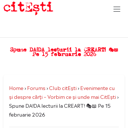
Spune DA!DA lecturii la CREART! 🎭📖
Pe 15 februarie 2026
Home
›
Forums
›
Club citEști
›
Evenimente cu
şi despre cărți – Vorbim ce şi unde mai CitEşti
›
Spune DA!DA lecturii la CREART! 🎭📖 Pe 15
februarie 2026