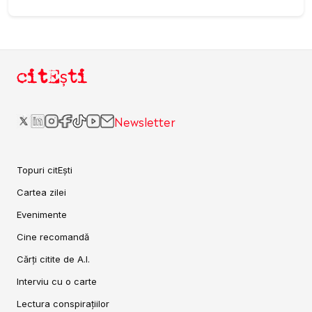
citEști
Newsletter
Topuri citEști
Cartea zilei
Evenimente
Cine recomandă
Cărți citite de A.I.
Interviu cu o carte
Lectura conspirațiilor