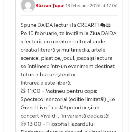
Răzvan Țupa
• 13 februarie 2026 at 17:06
Spune DA!DA lecturii la CREART! 🎭📖
Pe 15 februarie, te invităm la Ziua DA!DA
a lecturii, un maraton cultural unde
creația literară și multimedia, artele
scenice, plastice, jocul, joaca și lectura
se întâlnesc într-un eveniment destinat
tuturor bucureștenilor.
Intrarea a este liberă.
🧸 11:00 – Matineu pentru copii:
Spectacol senzorial (ediție limitată!) „Le
Grand Livre” cu #Apolodor și un
concert Vivaldi… în variantă dadaistă!
🧐 13:00 – Filosofia Hazardului:
Dezbateri despre absurd, cu implicarea