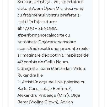
Scriitori, artiști și… voi, spectatorii-
cititori! Avem Open Mic, deci veniți
cu fragmentul vostru preferat și
citiți-l în fața tuturor.
📽 17:00 – ZENOBIA,
#performancecalacarte cu
Antoaneta Cojocaru: scrisoare
scenică adresată unei prezențe reale
și imaginare deopotrivă, inspirată de
#Zenobia de Gellu Naum.
Coregrafia Ioana Marchidan. Video:
Ruxandra Ilie
✨ Artiști în acțiune: Live painting cu
Radu Carp, colaje BenTereZ,
Alexandru Pribeagu (Mim), Olga
Berar (Violina Clown), Adrian