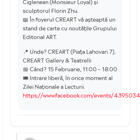
Ciglenean (Monsieur Loyal) și
sculptorul Florin Zhu.
📖 În foyerul CREART vă așteaptă un
stand de carte cu noutățile Grupului
Editorial ART.
📍 Unde? CREART (Piața Lahovari 7),
CREART Gallery & Teatrelli
📅 Când? 15 Februarie, 11:00 – 18:00
🎟️ Intrare liberă, în orice moment al
Zilei Naționale a Lecturii.
https://www.facebook.com/events/43950