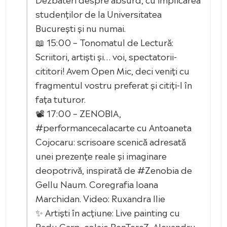
studenților de la Universitatea
București și nu numai.
📖 15:00 – Tonomatul de Lectură:
Scriitori, artiști și… voi, spectatorii-
cititori! Avem Open Mic, deci veniți cu
fragmentul vostru preferat și citiți-l în
fața tuturor.
📽 17:00 – ZENOBIA,
#performancecalacarte cu Antoaneta
Cojocaru: scrisoare scenică adresată
unei prezențe reale și imaginare
deopotrivă, inspirată de #Zenobia de
Gellu Naum. Coregrafia Ioana
Marchidan. Video: Ruxandra Ilie
✨ Artiști în acțiune: Live painting cu
Radu Carp, colaje BenTereZ, Alexandru