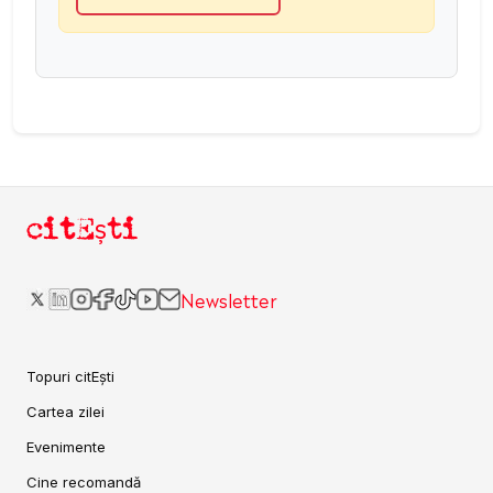
citEști
Newsletter
Topuri citEști
Cartea zilei
Evenimente
Cine recomandă