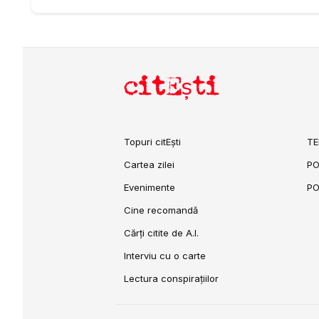
citEști
Topuri citEști
TE
Cartea zilei
PO
Evenimente
PO
Cine recomandă
Cărți citite de A.I.
Interviu cu o carte
Lectura conspirațiilor