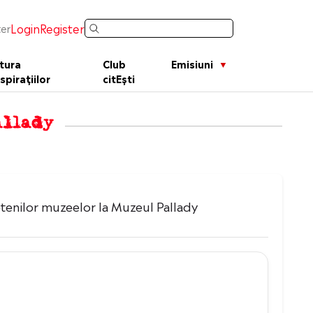
Login
Register
er
tura
Club
Emisiuni
spirațiilor
citEști
allady
etenilor muzeelor la Muzeul Pallady