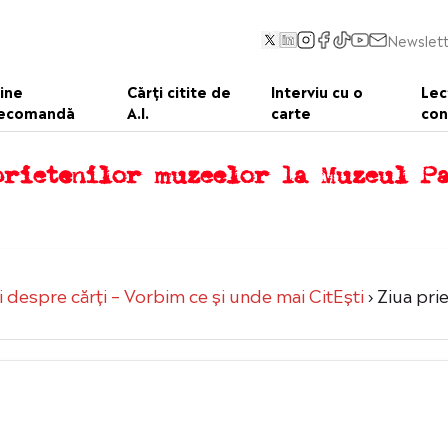
Newslett
ine
Cărți citite de
Interviu cu o
Lec
ecomandă
A.I.
carte
con
prietenilor muzeelor la Muzeul P
 despre cărți – Vorbim ce şi unde mai CitEşti
›
Ziua pri
6