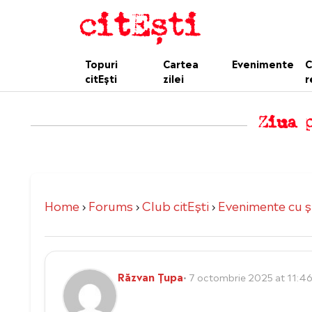
Topuri
Cartea
Evenimente
C
citEști
zilei
r
Ziua 
Home
›
Forums
›
Club citEști
›
Evenimente cu şi
Răzvan Țupa
• 7 octombrie 2025 at 11:4