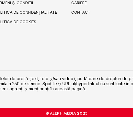
RMENI ȘI CONDIȚII
CARIERE
LITICA DE CONFIDENȚIALITATE
CONTACT
LITICA DE COOKIES
lelor de presă (text, foto și/sau video), purtătoare de drepturi de p
imita a 250 de semne. Spaţiile şi URL-ul/hyperlink-ul nu sunt luate în c
enii agreaţi şi menţionaţi în această pagină.
© ALEPH MEDIA 2025