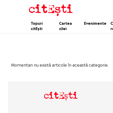
Topuri
Cartea
Evenimente
C
citEști
zilei
r
Momentan nu există articole în această categorie.
citEști