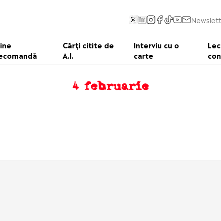
Newslett
ine
Cărți citite de
Interviu cu o
Lec
ecomandă
A.I.
carte
con
4 februarie