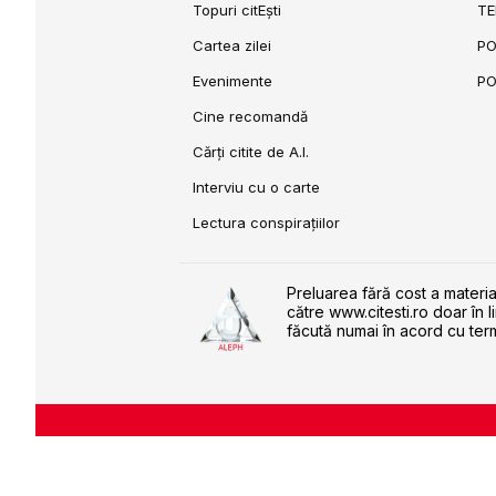
Topuri citEști
TE
Cartea zilei
PO
Evenimente
PO
Cine recomandă
Cărți citite de A.I.
Interviu cu o carte
Lectura conspirațiilor
Preluarea fără cost a materia
către www.citesti.ro doar în l
făcută numai în acord cu term