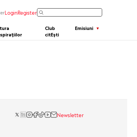
Login
Register
er
tura
Club
Emisiuni
spirațiilor
citEști
Newsletter