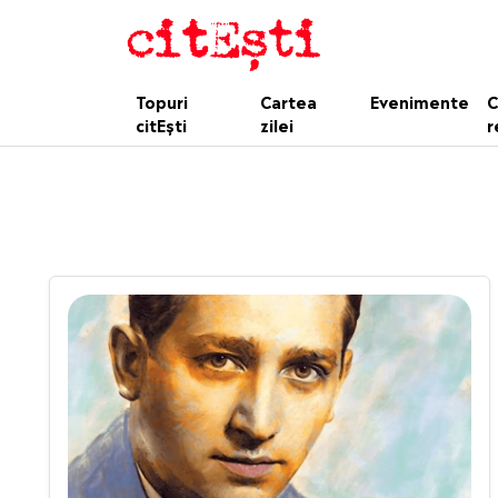
Topuri
Cartea
Evenimente
C
citEști
zilei
r