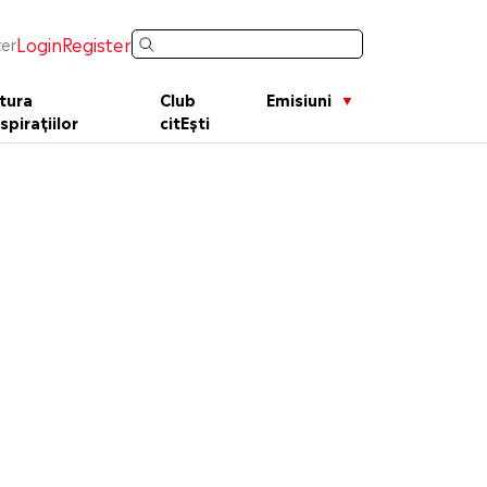
Login
Register
er
tura
Club
Emisiuni
spirațiilor
citEști