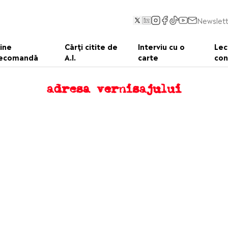
Newslett
ine
Cărți citite de
Interviu cu o
Lec
ecomandă
A.I.
carte
con
adresa vernisajului