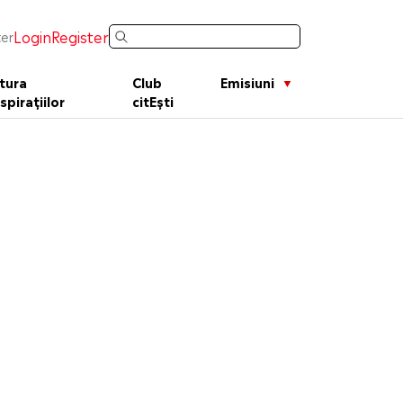
Login
Register
er
tura
Club
Emisiuni
spirațiilor
citEști