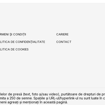
RMENI ȘI CONDIȚII
CARIERE
LITICA DE CONFIDENȚIALITATE
CONTACT
LITICA DE COOKIES
lelor de presă (text, foto și/sau video), purtătoare de drepturi de p
imita a 250 de semne. Spaţiile şi URL-ul/hyperlink-ul nu sunt luate în c
enii agreaţi şi menţionaţi în această pagină.