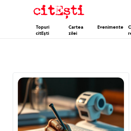
Topuri
Cartea
Evenimente
C
citEști
zilei
r