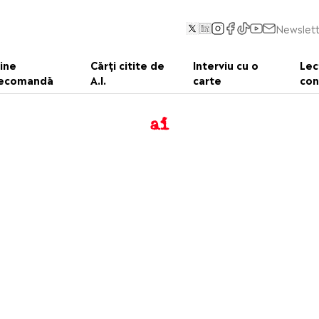
Newslett
ine
Cărți citite de
Interviu cu o
Lec
ecomandă
A.I.
carte
con
ai