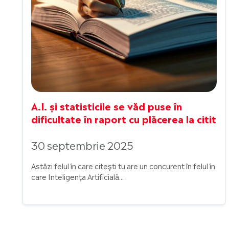
A.I. și statisticile se văd puse în
dificultate în raport cu plăcerea la citit
30 septembrie 2025
Astăzi felul în care citești tu are un concurent în felul în
care Inteligența Artificială...