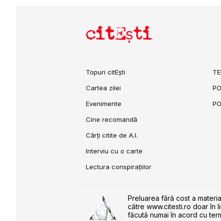
citEști
Topuri citEști
TE
Cartea zilei
PO
Evenimente
PO
Cine recomandă
Cărți citite de A.I.
Interviu cu o carte
Lectura conspirațiilor
Preluarea fără cost a materia
către www.citesti.ro doar în l
făcută numai în acord cu term