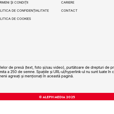
RMENI ȘI CONDIȚII
CARIERE
LITICA DE CONFIDENȚIALITATE
CONTACT
LITICA DE COOKIES
lelor de presă (text, foto și/sau video), purtătoare de drepturi de p
imita a 250 de semne. Spaţiile şi URL-ul/hyperlink-ul nu sunt luate în c
enii agreaţi şi menţionaţi în această pagină.
© ALEPH MEDIA 2025