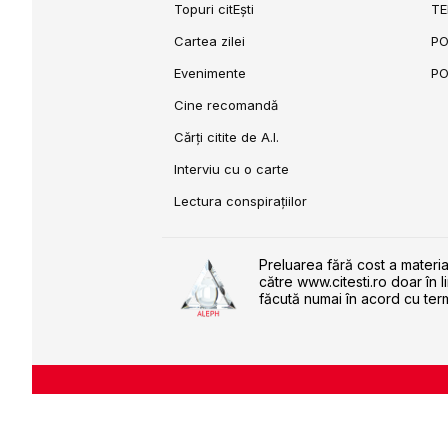
Topuri citEști
TE
Cartea zilei
PO
Evenimente
PO
Cine recomandă
Cărți citite de A.I.
Interviu cu o carte
Lectura conspirațiilor
Preluarea fără cost a materia
către www.citesti.ro doar în l
făcută numai în acord cu term