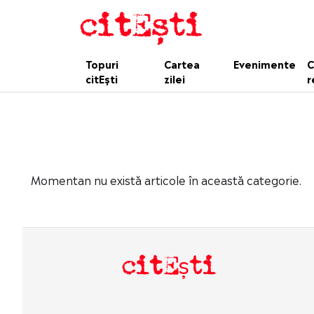
Topuri
Cartea
Evenimente
C
citEști
zilei
r
Momentan nu există articole în această categorie.
citEști