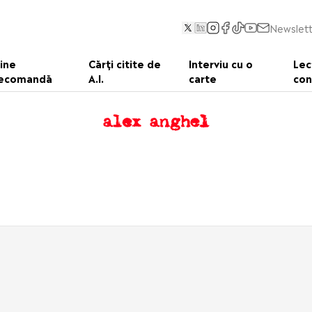
Newslett
ine
Cărți citite de
Interviu cu o
Lec
ecomandă
A.I.
carte
con
alex anghel