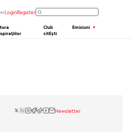
Login
Register
er
tura
Club
Emisiuni
spirațiilor
citEști
Newsletter