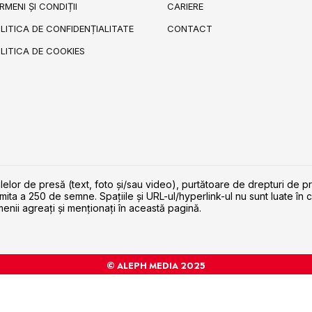
RMENI ȘI CONDIȚII
CARIERE
LITICA DE CONFIDENȚIALITATE
CONTACT
LITICA DE COOKIES
lelor de presă (text, foto și/sau video), purtătoare de drepturi de p
imita a 250 de semne. Spaţiile şi URL-ul/hyperlink-ul nu sunt luate în c
enii agreaţi şi menţionaţi în această pagină.
© ALEPH MEDIA 2025