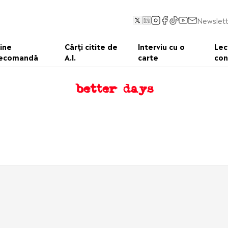
Newslett
ine
Cărți citite de
Interviu cu o
Lec
ecomandă
A.I.
carte
con
better days