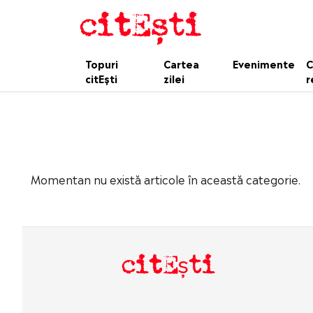
Topuri
Cartea
Evenimente
C
citEști
zilei
r
Momentan nu există articole în această categorie.
citEști