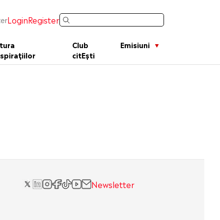
Login
Register
er
tura
Club
Emisiuni
spirațiilor
citEști
Newsletter