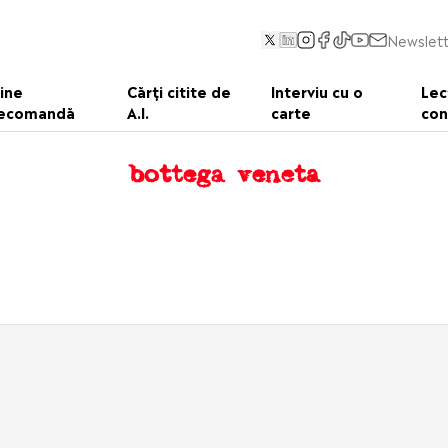
Newslett
ine
Cărți citite de
Interviu cu o
Lec
ecomandă
A.I.
carte
con
bottega veneta