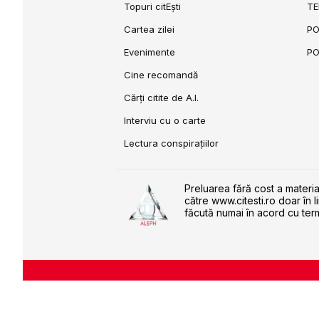
Topuri citEști
TE
Cartea zilei
PO
Evenimente
PO
Cine recomandă
Cărți citite de A.I.
Interviu cu o carte
Lectura conspirațiilor
Preluarea fără cost a materia
către www.citesti.ro doar în l
făcută numai în acord cu term