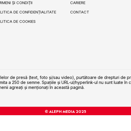
RMENI ȘI CONDIȚII
CARIERE
LITICA DE CONFIDENȚIALITATE
CONTACT
LITICA DE COOKIES
lelor de presă (text, foto și/sau video), purtătoare de drepturi de p
imita a 250 de semne. Spaţiile şi URL-ul/hyperlink-ul nu sunt luate în c
enii agreaţi şi menţionaţi în această pagină.
© ALEPH MEDIA 2025