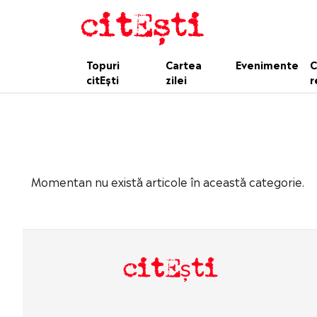
Topuri
Cartea
Evenimente
C
citEști
zilei
r
Momentan nu există articole în această categorie.
citEști