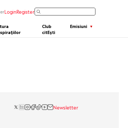
Login
Register
er
tura
Club
Emisiuni
spirațiilor
citEști
Newsletter