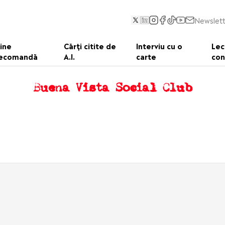
Newslett
ine
Cărți citite de
Interviu cu o
Lec
ecomandă
A.I.
carte
con
Buena Vista Social Club