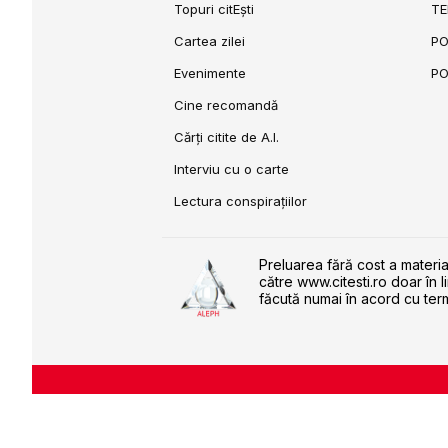
Topuri citEști
TE
Cartea zilei
PO
Evenimente
PO
Cine recomandă
Cărți citite de A.I.
Interviu cu o carte
Lectura conspirațiilor
Preluarea fără cost a materia
către www.citesti.ro doar în l
făcută numai în acord cu term