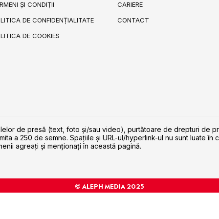
RMENI ȘI CONDIȚII
CARIERE
LITICA DE CONFIDENȚIALITATE
CONTACT
LITICA DE COOKIES
lelor de presă (text, foto și/sau video), purtătoare de drepturi de p
imita a 250 de semne. Spaţiile şi URL-ul/hyperlink-ul nu sunt luate în c
enii agreaţi şi menţionaţi în această pagină.
© ALEPH MEDIA 2025