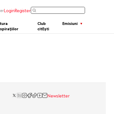
Login
Register
er
tura
Club
Emisiuni
spirațiilor
citEști
Newsletter