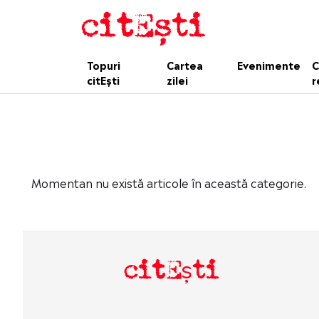
Topuri
Cartea
Evenimente
C
citEști
zilei
r
Momentan nu există articole în această categorie.
citEști