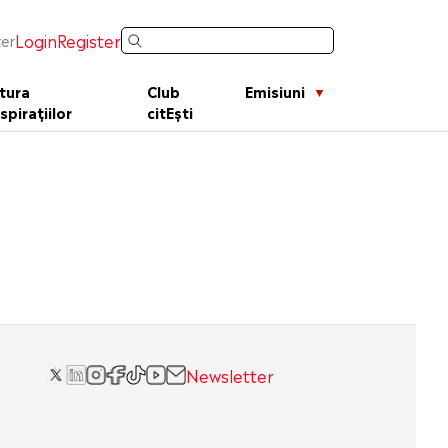
Login
Register
er
tura
Club
Emisiuni
spirațiilor
citEști
Newsletter