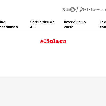
Newslett
ine
Cărți citite de
Interviu cu o
Lec
ecomandă
A.I.
carte
con
#Ciolacu