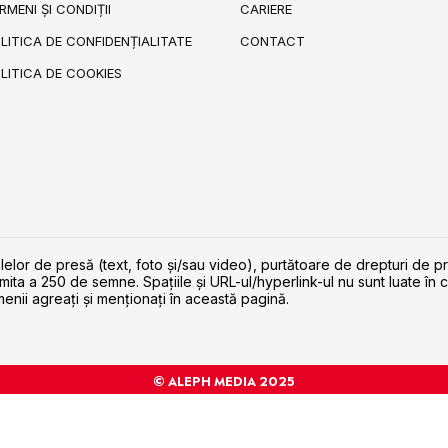
RMENI ȘI CONDIȚII
CARIERE
LITICA DE CONFIDENȚIALITATE
CONTACT
LITICA DE COOKIES
lelor de presă (text, foto și/sau video), purtătoare de drepturi de p
imita a 250 de semne. Spaţiile şi URL-ul/hyperlink-ul nu sunt luate în c
enii agreaţi şi menţionaţi în această pagină.
© ALEPH MEDIA 2025