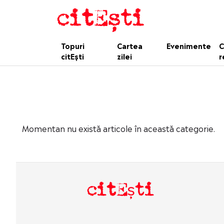
Topuri
Cartea
Evenimente
C
citEști
zilei
r
Momentan nu există articole în această categorie.
citEști