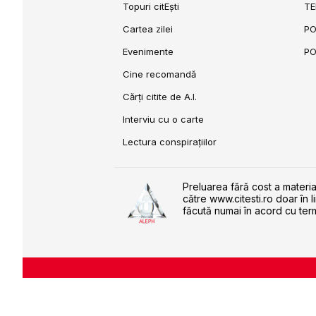
Topuri citEști
TE
Cartea zilei
PO
Evenimente
PO
Cine recomandă
Cărți citite de A.I.
Interviu cu o carte
Lectura conspirațiilor
Preluarea fără cost a materia
către www.citesti.ro doar în l
făcută numai în acord cu term