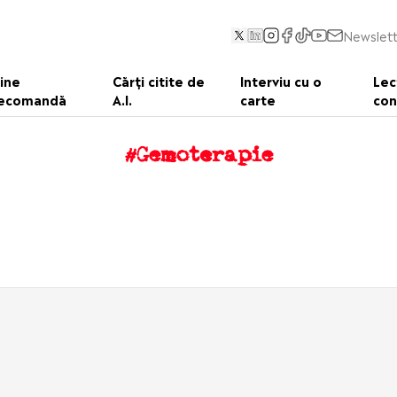
Newslett
ine
Cărți citite de
Interviu cu o
Lec
ecomandă
A.I.
carte
con
#Gemoterapie