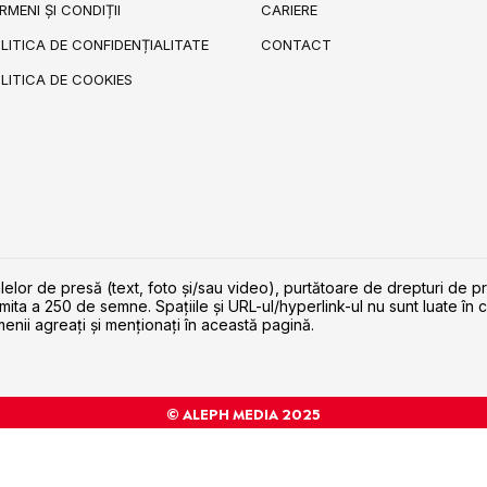
RMENI ȘI CONDIȚII
CARIERE
LITICA DE CONFIDENȚIALITATE
CONTACT
LITICA DE COOKIES
lelor de presă (text, foto și/sau video), purtătoare de drepturi de p
imita a 250 de semne. Spaţiile şi URL-ul/hyperlink-ul nu sunt luate în c
enii agreaţi şi menţionaţi în această pagină.
© ALEPH MEDIA 2025