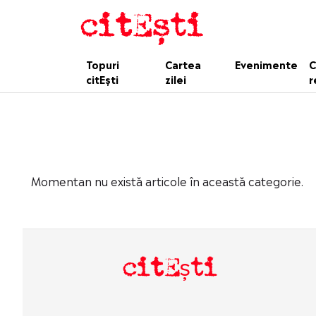
Topuri
Cartea
Evenimente
C
citEști
zilei
r
Momentan nu există articole în această categorie.
citEști