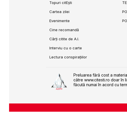
Topuri citEști
TE
Cartea zilei
PO
Evenimente
PO
Cine recomandă
Cărți citite de A.I.
Interviu cu o carte
Lectura conspirațiilor
Preluarea fără cost a materia
către www.citesti.ro doar în l
făcută numai în acord cu term