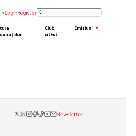
Login
Register
er
tura
Club
Emisiuni
spirațiilor
citEști
Newsletter