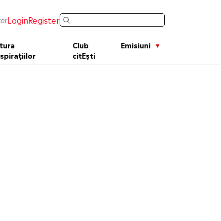
Login
Register
er
tura
Club
Emisiuni
spirațiilor
citEști