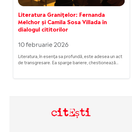
Literatura Granițelor: Fernanda
Melchor și Camila Sosa Villada în
dialogul cititorilor
10 februarie 2026
Literatura, în esența sa profundă, este adesea un act
de transgresare. Ea sparge bariere, chestionează...
citEști