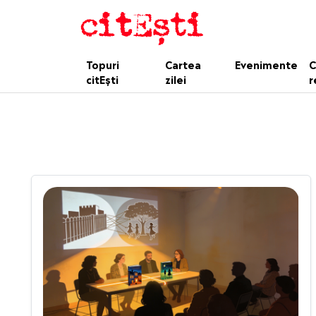
Topuri
Cartea
Evenimente
C
citEști
zilei
r