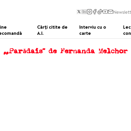
Newslett
ine
Cărți citite de
Interviu cu o
Lec
ecomandă
A.I.
carte
con
„Parădais” de Fernanda Melchor