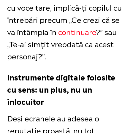
cu voce tare, implică-ți copilul cu
întrebări precum „Ce crezi că se
va întâmpla în
continuare
?” sau
„Te-ai simțit vreodată ca acest
personaj?”.
Instrumente digitale folosite
cu sens: un plus, nu un
înlocuitor
Deși ecranele au adesea o
reputație proastă, nu tot