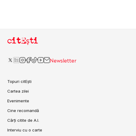
citEști
Newsletter
Topuri citEști
Cartea zilei
Evenimente
Cine recomandă
Cărți citite de A.I.
Interviu cu o carte