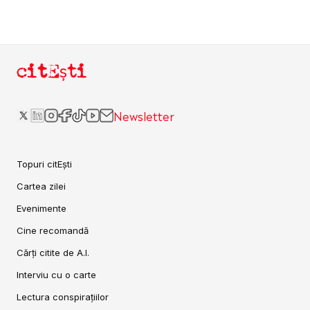
citEști
Newsletter
Topuri citEști
Cartea zilei
Evenimente
Cine recomandă
Cărți citite de A.I.
Interviu cu o carte
Lectura conspirațiilor