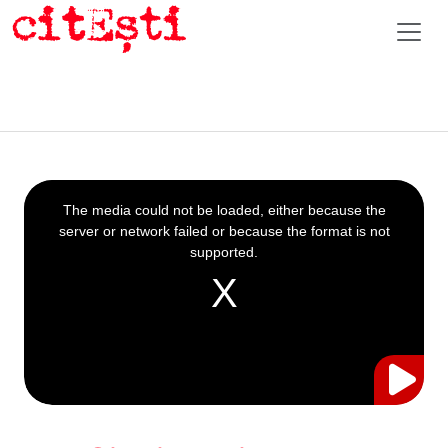
This
is
a
The media could not be loaded, either because the
modal
window.
server or network failed or because the format is not
supported.