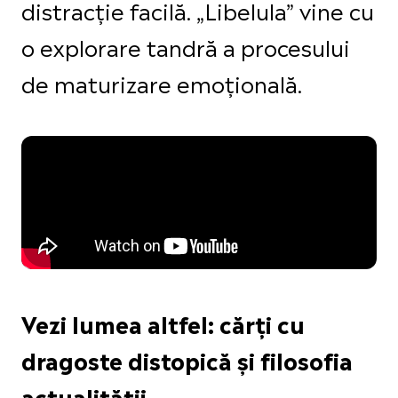
distracție facilă. „Libelula” vine cu
o explorare tandră a procesului
de maturizare emoțională.
Vezi lumea altfel: cărți cu
dragoste distopică și filosofia
actualității