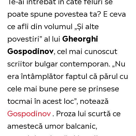
Te-ai întrebat în câte feluri se
poate spune povestea ta? E ceva
ce afli din volumul „Și alte
povestiri” al lui
Gheorghi
, cel mai cunoscut
Gospodinov
scriitor bulgar contemporan. „Nu
era întâmplător faptul că părul cu
cele mai bune pere se prinsese
tocmai în acest loc”, notează
Gospodinov
. Proza lui scurtă ce
amestecă umor balcanic,