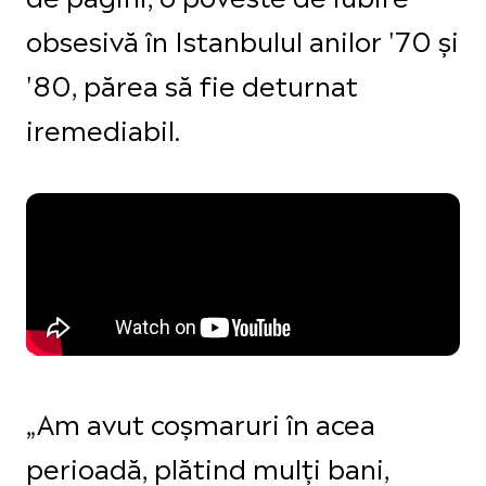
obsesivă în Istanbulul anilor '70 și
'80, părea să fie deturnat
iremediabil.
„Am avut coșmaruri în acea
perioadă, plătind mulți bani,