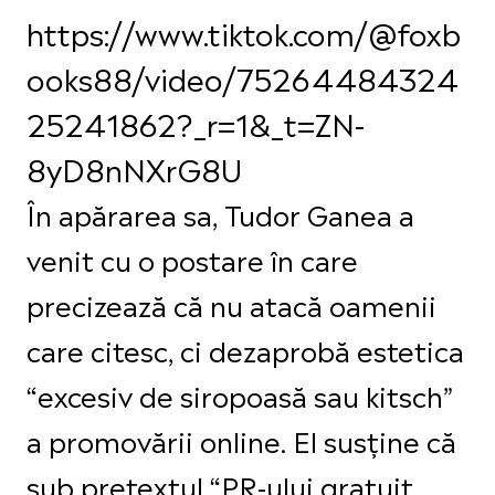
https://www.tiktok.com/@foxb
ooks88/video/75264484324
25241862?_r=1&_t=ZN-
8yD8nNXrG8U
În apărarea sa, Tudor Ganea a
venit cu o postare în care
precizează că nu atacă oamenii
care citesc, ci dezaprobă estetica
“excesiv de siropoasă sau kitsch”
a promovării online. El susține că
sub pretextul “PR-ului gratuit