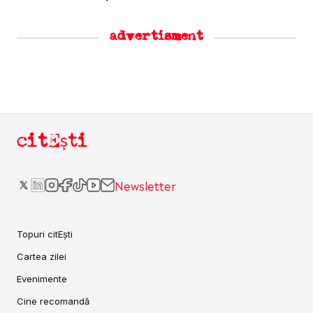
advertisment
citEști
Newsletter
Topuri citEști
Cartea zilei
Evenimente
Cine recomandă