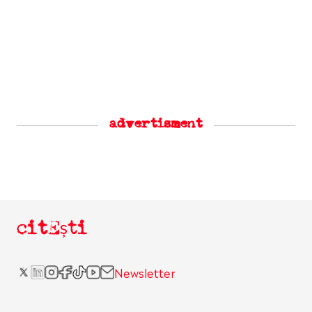
advertisment
citEști
Newsletter