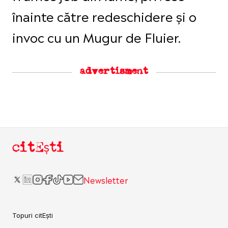
înainte către redeschidere și o
invoc cu un Mugur de Fluier.
advertisment
citEști
Newsletter
Topuri citEști