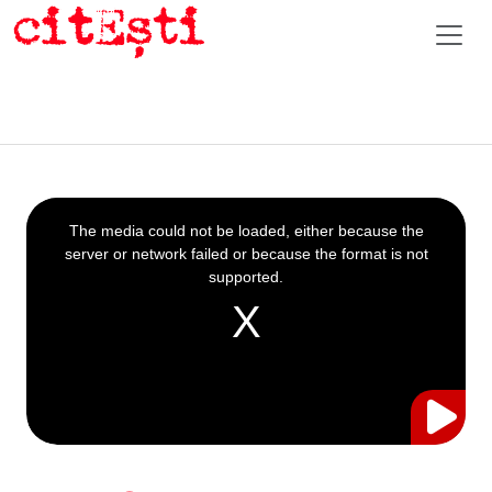
This
is
a
The media could not be loaded, either because the
modal
window.
server or network failed or because the format is not
supported.