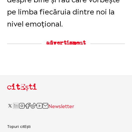
pe limba fiecăruia dintre noi la
nivel emoțional.
advertisment
citEști
Newsletter
Topuri citEști